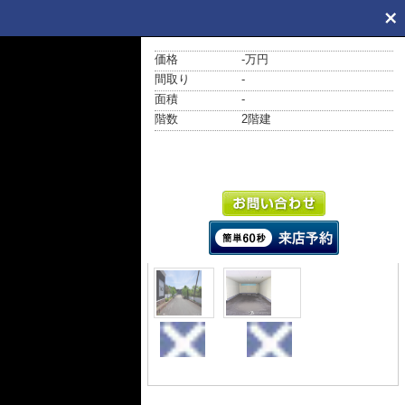
価格
-万円
間取り
-
面積
-
階数
2階建
外観
駐車場