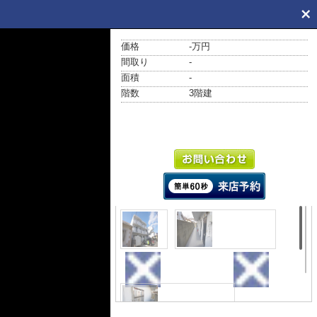
価格
-万円
間取り
-
面積
-
階数
3階建
外観
エントランス