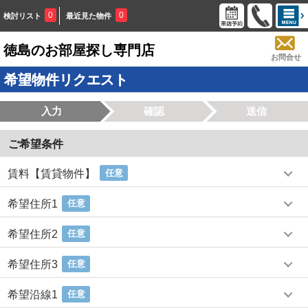
0
0
検討リスト
最近見た物件
徳島のお部屋探し専門店
お問合せ
希望物件リクエスト
入力
確認
送信
ご希望条件
賃料【賃貸物件】
任意
希望住所1
任意
希望住所2
任意
希望住所3
任意
希望沿線1
任意