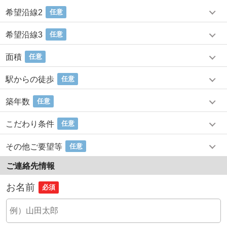
希望沿線2
任意
希望沿線3
任意
面積
任意
駅からの徒歩
任意
築年数
任意
こだわり条件
任意
その他ご要望等
任意
ご連絡先情報
お名前
必須