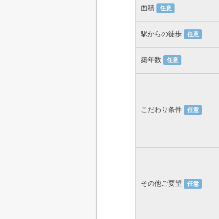
面積
任意
駅からの徒歩
任意
築年数
任意
こだわり条件
任意
その他ご要望
任意