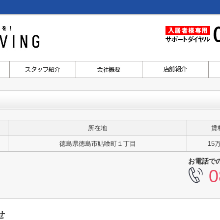
所在地
賃
徳島県徳島市鮎喰町１丁目
15
お電話で
0
せ