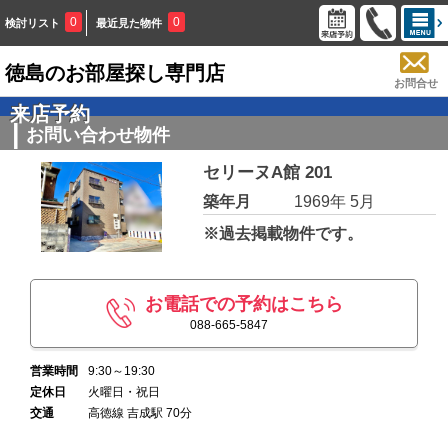
0
0
検討リスト
最近見た物件
徳島のお部屋探し専門店
お問合せ
来店予約
お問い合わせ物件
セリーヌA館 201
築年月
1969年 5月
※過去掲載物件です。
お電話での予約はこちら
088-665-5847
営業時間
9:30～19:30
定休日
火曜日・祝日
交通
高徳線 吉成駅 70分