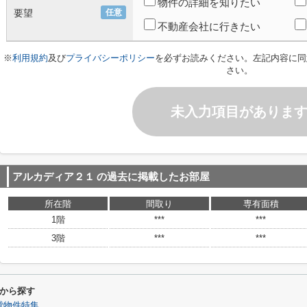
物件の詳細を知りたい
要望
任意
不動産会社に行きたい
※
利用規約
及び
プライバシーポリシー
を必ずお読みください。左記内容に同
さい。
未入力項目がありま
アルカディア２１
の過去に掲載したお部屋
所在階
間取り
専有面積
1階
***
***
3階
***
***
から探す
貸物件特集