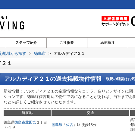
貸)地域から探す
>
徳島市
>
アルカディア２１
ア２１
アルカディア２１
の過去掲載物件情報
現況の確認はお気
新着情報：アルカディア２１の空室情報ならコチラ。造りとデザインに関
ションです。徳島線佐古周辺の物件で気になることがあれば、当社までお
などを詳しくご紹介させていただきます。
所在地
交通
築
徳島県
徳島市
北田宮
２丁目
徳島線
「
佐古
」駅 徒歩18分
4
７-３９
鉄