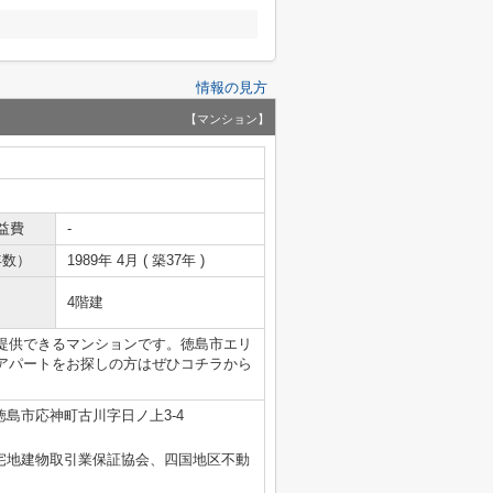
情報の見方
【マンション】
益費
-
年数）
1989年 4月 ( 築37年 )
4階建
提供できるマンションです。徳島市エリ
アパートをお探しの方はぜひコチラから
徳島市応神町古川字日ノ上3-4
国宅地建物取引業保証協会、四国地区不動