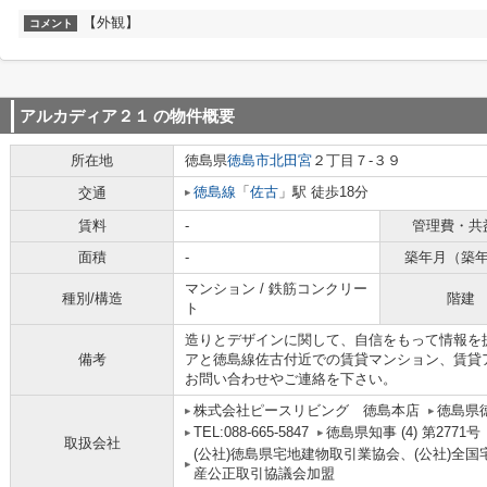
【外観】
コメント
アルカディア２１
の物件概要
所在地
徳島県
徳島市
北田宮
２丁目７-３９
徳島線
「
佐古
」駅 徒歩18分
交通
賃料
-
管理費・共
面積
-
築年月（築
マンション / 鉄筋コンクリー
種別/構造
階建
ト
造りとデザインに関して、自信をもって情報を
備考
アと徳島線佐古付近での賃貸マンション、賃貸
お問い合わせやご連絡を下さい。
株式会社ピースリビング 徳島本店
徳島県
TEL:088-665-5847
徳島県知事 (4) 第2771号
取扱会社
(公社)徳島県宅地建物取引業協会、(公社)全
産公正取引協議会加盟