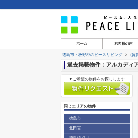
徳島市・板野郡のピースリビング
>
(賃
過去掲載物件：アルカディ
▼ご希望の物件をお探しします
同じエリアの物件
徳島市
北田宮
徳島線 佐古