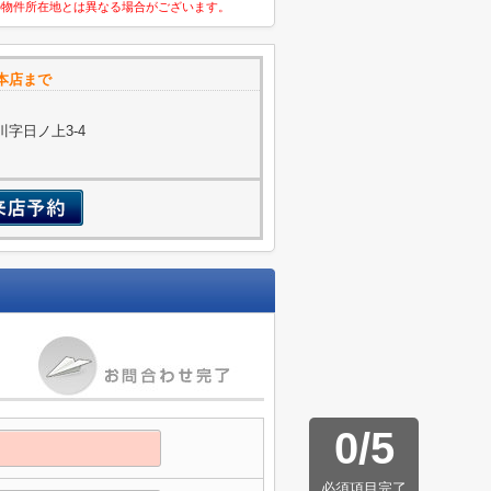
の物件所在地とは異なる場合がございます。
本店まで
字日ノ上3-4
0
/
5
必須項目完了