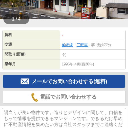
1 / 4
賃料
-
交通
牟岐線
「
二軒屋
」駅 徒歩22分
間取り(面積)
-(-)
築年月
1996年 4月(築30年)
メールでお問い合わせする(無料)
電話でお問い合わせする
陽当りが良い物件です。造りとデザインに関して、自信を
もって情報を提供できるマンションです。できるだけ早め
に不動産情報を集めたい方は当社スタッフまでご連絡くだ