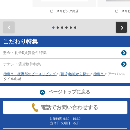
ピースリビング南店
ピースリ
前
こだわり特集
敷金・礼金0賃貸物件特集
テナント賃貸物件特集
徳島市・板野郡のピースリビング
>
(賃貸)地域から探す
>
徳島市
>
アーバンス
タイル山城
ページトップに戻る
電話でお問い合わせする
営業時間:9:30～19:30
定休日:火曜日・祝日