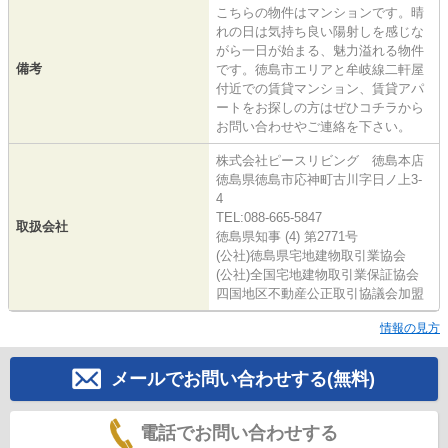
こちらの物件はマンションです。晴
れの日は気持ち良い陽射しを感じな
がら一日が始まる、魅力溢れる物件
備考
です。徳島市エリアと牟岐線二軒屋
付近での賃貸マンション、賃貸アパ
ートをお探しの方はぜひコチラから
お問い合わせやご連絡を下さい。
株式会社ピースリビング 徳島本店
徳島県徳島市応神町古川字日ノ上3-
4
TEL:088-665-5847
取扱会社
徳島県知事 (4) 第2771号
(公社)徳島県宅地建物取引業協会
(公社)全国宅地建物取引業保証協会
四国地区不動産公正取引協議会加盟
情報の見方
メールでお問い合わせする(無料)
電話でお問い合わせする