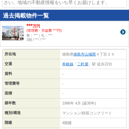
さい。地域の不動産情報をいち早くお届けします。
過去掲載物件一覧
***
万円
(管理費・共益費 ***円)
敷：***｜礼：***
3階 / *** / ***
所在地
徳島県
徳島市
山城西
４丁目２４
交通
牟岐線
「
二軒屋
」駅 徒歩22分
賃料
-
管理費等
-
面積
-
築年数
1996年 4月 (築30年)
種別/構造
マンション/鉄筋コンクリート
階建
4階建