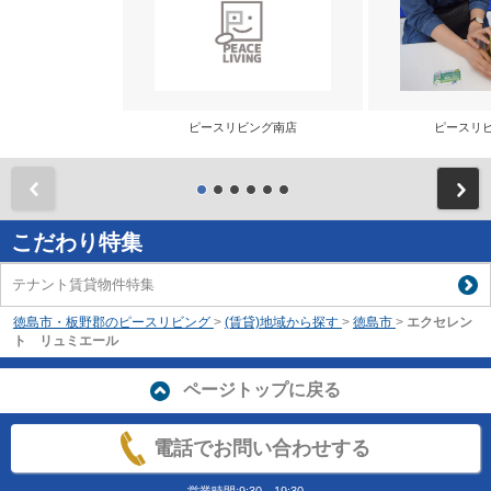
ピースリビング南店
ピースリ
前
こだわり特集
テナント賃貸物件特集
徳島市・板野郡のピースリビング
>
(賃貸)地域から探す
>
徳島市
>
エクセレン
ト リュミエール
ページトップに戻る
電話でお問い合わせする