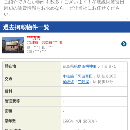
ご紹介できない物件も数多くございます！牟岐線阿波富田
周辺の賃貸情報をお求めなら、ぜひ当社にお任せくださ
い。
過去掲載物件一覧
***
万円
(管理費・共益費 ***円)
敷：***｜礼：***
2階 / *** / ***
所在地
徳島県
徳島市
明神町
５丁目６-１
牟岐線
「
阿波富田
」駅 徒歩10分
交通
牟岐線
「
二軒屋
」駅 徒歩13分
賃料
-
管理費等
-
面積
-
築年数
1995年 4月 (築31年)