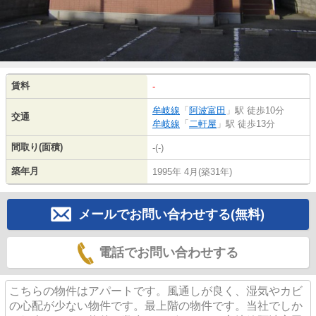
賃料
-
牟岐線
「
阿波富田
」駅 徒歩10分
交通
牟岐線
「
二軒屋
」駅 徒歩13分
間取り(面積)
-(-)
築年月
1995年 4月(築31年)
メールでお問い合わせする(無料)
電話でお問い合わせする
こちらの物件はアパートです。風通しが良く、湿気やカビ
の心配が少ない物件です。最上階の物件です。当社でしか