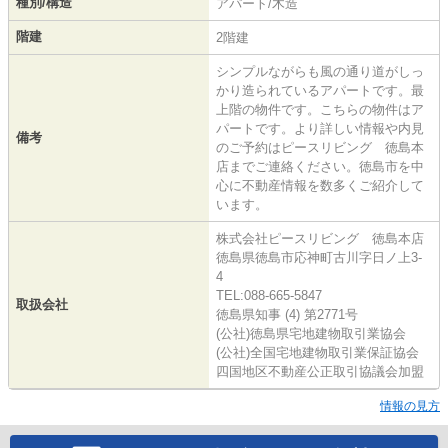
種別/構造
アパート/木造
階建
2階建
シンプルながらも風の通り道がしっ
かり造られているアパートです。最
上階の物件です。こちらの物件はア
パートです。より詳しい情報や内見
備考
のご予約はピースリビング 徳島本
店までご連絡ください。徳島市を中
心に不動産情報を数多くご紹介して
います。
株式会社ピースリビング 徳島本店
徳島県徳島市応神町古川字日ノ上3-
4
TEL:088-665-5847
取扱会社
徳島県知事 (4) 第2771号
(公社)徳島県宅地建物取引業協会
(公社)全国宅地建物取引業保証協会
四国地区不動産公正取引協議会加盟
情報の見方