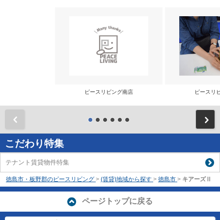
ピースリビング南店
ピースリ
前
こだわり特集
テナント賃貸物件特集
徳島市・板野郡のピースリビング
>
(賃貸)地域から探す
>
徳島市
>
キアーズⅡ
ページトップに戻る