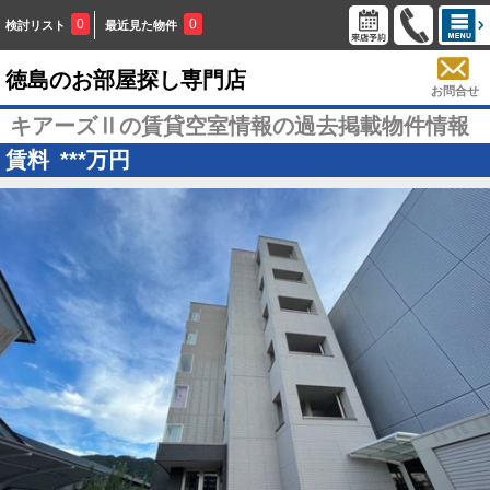
0
0
検討リスト
最近見た物件
徳島のお部屋探し専門店
お問合せ
キアーズⅡの賃貸空室情報の過去掲載物件情報
賃料
***
万円