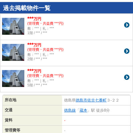
過去掲載物件一覧
***
万円
(管理費・共益費 ***円)
敷：***｜礼：***
1階 / *** / ***
***
万円
(管理費・共益費 ***円)
敷：***｜礼：***
2階 / *** / ***
***
万円
(管理費・共益費 ***円)
敷：***｜礼：***
5階 / *** / ***
所在地
徳島県
徳島市
佐古七番町
３-２２
交通
徳島線
「
蔵本
」駅 徒歩8分
賃料
-
管理費等
-