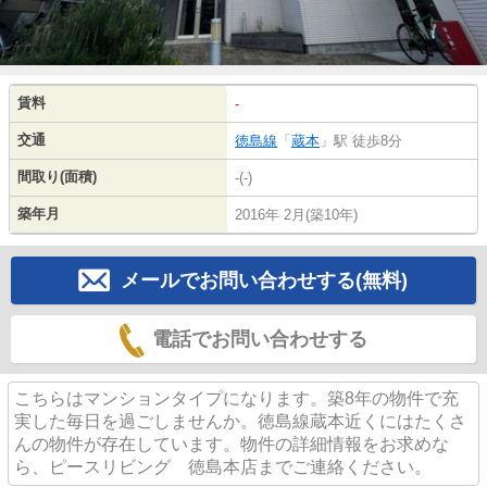
賃料
-
交通
徳島線
「
蔵本
」駅 徒歩8分
間取り(面積)
-(-)
築年月
2016年 2月(築10年)
メールでお問い合わせする(無料)
電話でお問い合わせする
こちらはマンションタイプになります。築8年の物件で充
実した毎日を過ごしませんか。徳島線蔵本近くにはたくさ
んの物件が存在しています。物件の詳細情報をお求めな
ら、ピースリビング 徳島本店までご連絡ください。