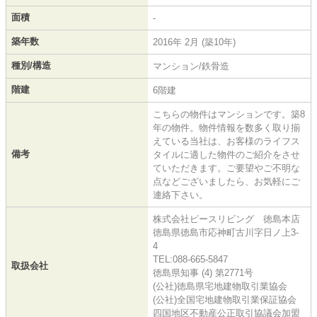
面積
-
築年数
2016年 2月 (築10年)
種別/構造
マンション/鉄骨造
階建
6階建
こちらの物件はマンションです。築8
年の物件。物件情報を数多く取り揃
えている当社は、お客様のライフス
備考
タイルに適した物件のご紹介をさせ
ていただきます。ご要望やご不明な
点などございましたら、お気軽にご
連絡下さい。
株式会社ピースリビング 徳島本店
徳島県徳島市応神町古川字日ノ上3-
4
TEL:088-665-5847
取扱会社
徳島県知事 (4) 第2771号
(公社)徳島県宅地建物取引業協会
(公社)全国宅地建物取引業保証協会
四国地区不動産公正取引協議会加盟