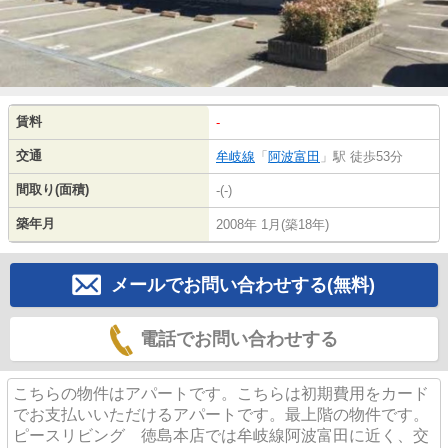
賃料
-
交通
牟岐線
「
阿波富田
」駅 徒歩53分
間取り(面積)
-(-)
築年月
2008年 1月(築18年)
メールでお問い合わせする(無料)
電話でお問い合わせする
こちらの物件はアパートです。こちらは初期費用をカード
でお支払いいただけるアパートです。最上階の物件です。
ピースリビング 徳島本店では牟岐線阿波富田に近く、交