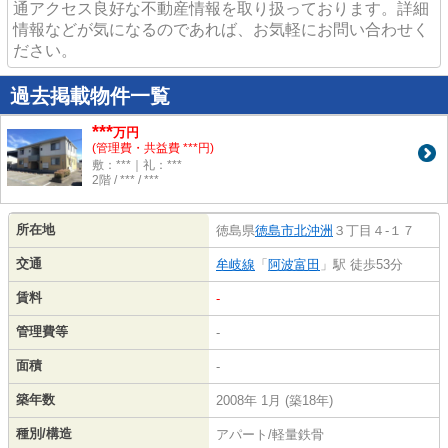
通アクセス良好な不動産情報を取り扱っております。詳細
情報などが気になるのであれば、お気軽にお問い合わせく
ださい。
過去掲載物件一覧
***
万円
(管理費・共益費 ***円)
敷：***｜礼：***
2階 / *** / ***
所在地
徳島県
徳島市
北沖洲
３丁目４-１７
交通
牟岐線
「
阿波富田
」駅 徒歩53分
賃料
-
管理費等
-
面積
-
築年数
2008年 1月 (築18年)
種別/構造
アパート/軽量鉄骨