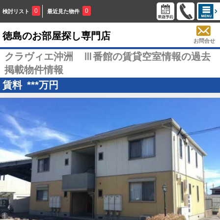
0
0
検討リスト
最近見た物件
徳島のお部屋探し専門店
お問合せ
クラヴィエ沖洲 Ⅲ番館の賃貸空室情報の過去
掲載物件情報
賃料
***
万円