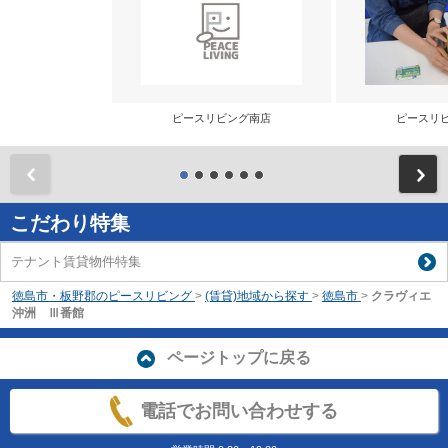
ピースリビング南店
ピースリ
前
こだわり特集
テナント賃貸物件特集
徳島市・板野郡のピースリビング
>
(賃貸)地域から探す
>
徳島市
>
クラヴィエ
沖洲 Ⅲ番館
ページトップに戻る
電話でお問い合わせする