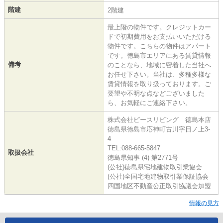
階建
2階建
最上階の物件です。クレジットカー
ドで初期費用をお支払いいただける
物件です。こちらの物件はアパート
です。徳島市エリアにある賃貸情報
備考
のことなら、地域に密着した当社へ
お任せ下さい。当社は、多種多様な
賃貸情報を取り扱っております。ご
要望や不明な点などございました
ら、お気軽にご連絡下さい。
株式会社ピースリビング 徳島本店
徳島県徳島市応神町古川字日ノ上3-
4
TEL:088-665-5847
取扱会社
徳島県知事 (4) 第2771号
(公社)徳島県宅地建物取引業協会
(公社)全国宅地建物取引業保証協会
四国地区不動産公正取引協議会加盟
情報の見方