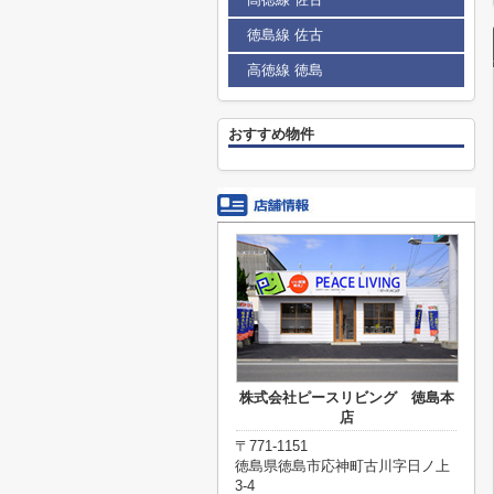
徳島線 佐古
高徳線 徳島
おすすめ物件
株式会社ピースリビング 徳島本
店
〒771-1151
徳島県徳島市応神町古川字日ノ上
3-4