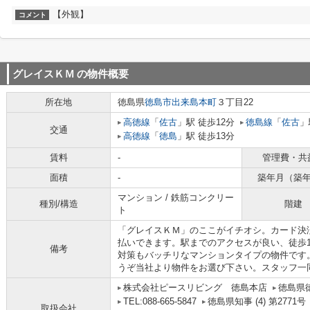
【外観】
コメント
グレイスＫＭ
の物件概要
所在地
徳島県
徳島市
出来島本町
３丁目22
高徳線
「
佐古
」駅 徒歩12分
徳島線
「
佐古
」
交通
高徳線
「
徳島
」駅 徒歩13分
賃料
-
管理費・共
面積
-
築年月（築
マンション / 鉄筋コンクリー
種別/構造
階建
ト
「グレイスＫＭ」のここがイチオシ。カード決
払いできます。駅までのアクセスが良い、徒歩
備考
対策もバッチリなマンションタイプの物件です
うぞ当社より物件をお選び下さい。スタッフ一
株式会社ピースリビング 徳島本店
徳島県
TEL:088-665-5847
徳島県知事 (4) 第2771号
取扱会社