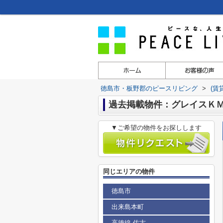
徳島市・板野郡のピースリビング
>
(賃
過去掲載物件：グレイスＫ
▼ご希望の物件をお探しします
同じエリアの物件
徳島市
出来島本町
高徳線 佐古