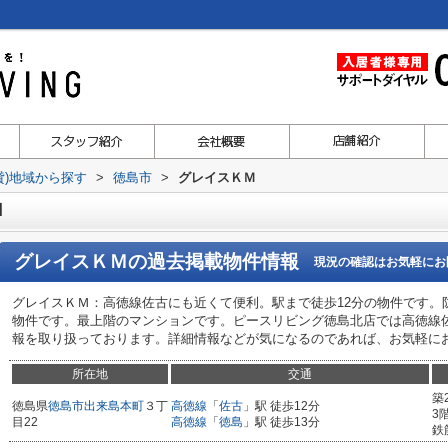
貸)地域から探す
>
徳島市
>
グレイスＫＭ
Ｍ
グレイスＫＭ
の過去掲載物件情報
現況の確認はお気軽にお
グレイスＫＭ：高徳線佐古にも近くて便利。駅まで徒歩12分の物件です。
物件です。最上階のマンションです。ピースリビング徳島北店では高徳線
報を取り扱っております。詳細情報などが気になるのであれば、お気軽に
所在地
交通
築
徳島県
徳島市
出来島本町
３丁
高徳線
「
佐古
」駅 徒歩12分
3
目22
高徳線
「
徳島
」駅 徒歩13分
鉄