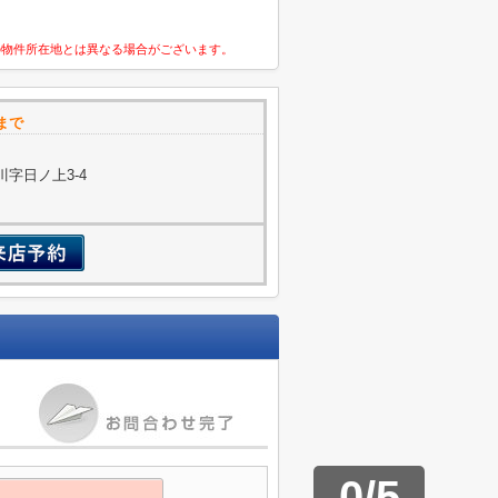
の物件所在地とは異なる場合がございます。
まで
字日ノ上3-4
0
/
5