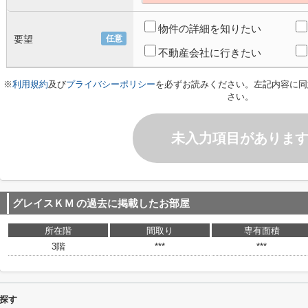
物件の詳細を知りたい
要望
任意
不動産会社に行きたい
※
利用規約
及び
プライバシーポリシー
を必ずお読みください。左記内容に同
さい。
未入力項目がありま
グレイスＫＭ
の過去に掲載したお部屋
所在階
間取り
専有面積
3階
***
***
探す