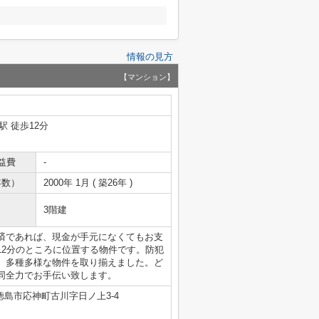
情報の見方
【マンション】
駅 徒歩12分
益費
-
年数）
2000年 1月 ( 築26年 )
3階建
済であれば、現金が手元になくてもお支
12分のところに位置する物件です。防犯
。多種多様な物件を取り揃えました。ど
同全力でお手伝い致します。
徳島市応神町古川字日ノ上3-4