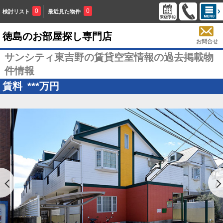
0
0
検討リスト
最近見た物件
徳島のお部屋探し専門店
お問合せ
サンシティ東吉野の賃貸空室情報の過去掲載物
件情報
賃料
***
万円