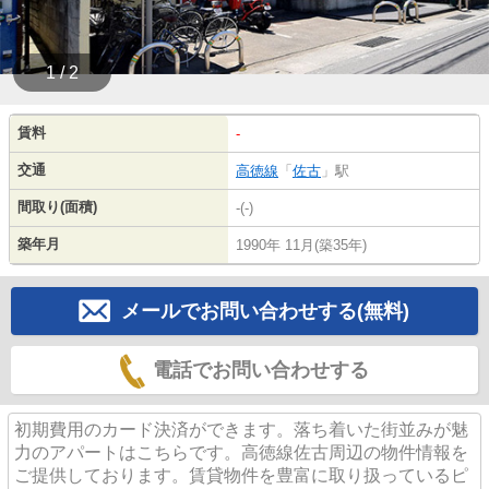
1 / 2
賃料
-
交通
高徳線
「
佐古
」駅
間取り(面積)
-(-)
築年月
1990年 11月(築35年)
メールでお問い合わせする(無料)
電話でお問い合わせする
初期費用のカード決済ができます。落ち着いた街並みが魅
力のアパートはこちらです。高徳線佐古周辺の物件情報を
ご提供しております。賃貸物件を豊富に取り扱っているピ