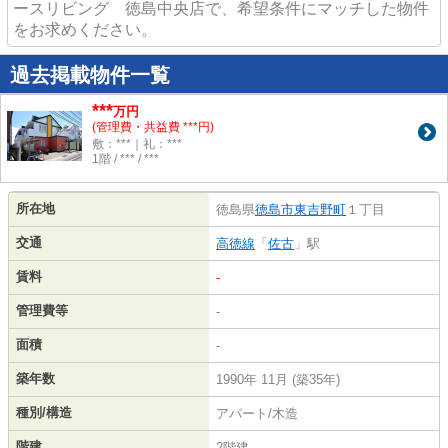
ースリビング 徳島中央店で、希望条件にマッチした物件
をお求めください。
過去掲載物件一覧
***
万円
(管理費・共益費 ***円)
敷：***｜礼：***
1階 / *** / ***
所在地
徳島県
徳島市
東吉野町
１丁目
交通
高徳線
「
佐古
」駅
賃料
-
管理費等
-
面積
-
築年数
1990年 11月 (築35年)
種別/構造
アパート/木造
階建
2階建