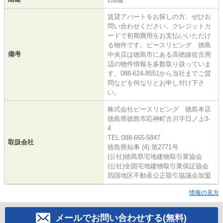
賃貸アパートをお探しの方、ぜひお
問い合わせください。クレジットカ
ードで初期費用をお支払いいただけ
る物件です。ピースリビング 徳島
備考
中央店は徳島市にある高徳線佐古周
辺の物件情報を多数取り扱っていま
す。088-624-8551から当社までご質
問などを何なりとお申し付け下さ
い。
株式会社ピースリビング 徳島本店
徳島県徳島市応神町古川字日ノ上3-
4
TEL:088-665-5847
取扱会社
徳島県知事 (4) 第2771号
(公社)徳島県宅地建物取引業協会
(公社)全国宅地建物取引業保証協会
四国地区不動産公正取引協議会加盟
情報の見方
メールでお問い合わせする(無料)