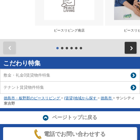
ピースリビング南店
ピースリ
前
こだわり特集
敷金・礼金0賃貸物件特集
テナント賃貸物件特集
徳島市・板野郡のピースリビング
>
(賃貸)地域から探す
>
徳島市
>
サンシティ
東吉野
ページトップに戻る
電話でお問い合わせする