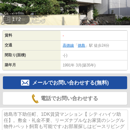
1 / 2
賃料
-
交通
高徳線
「
徳島
」駅 徒歩24分
間取り(面積)
-(-)
築年月
1991年 3月(築35年)
メールでお問い合わせする(無料)
電話でお問い合わせする
徳島市下助任町、1DK賃貸マンション【 シティハイツ助
任】。敷金・礼金不要、リーズナブルなお家賃のシングル
物件♪ペット飼育も可能です♪お部屋探しはピースリビング