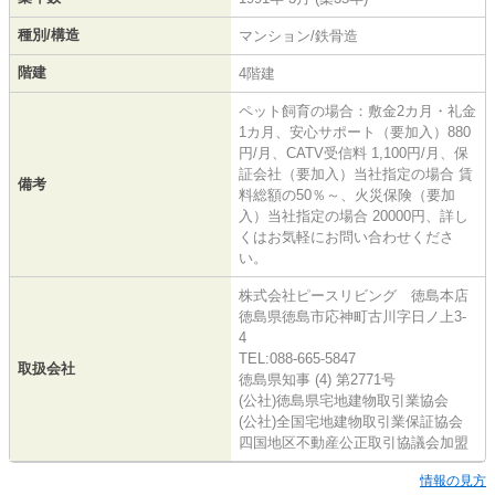
種別/構造
マンション/鉄骨造
階建
4階建
ペット飼育の場合：敷金2カ月・礼金
1カ月、安心サポート（要加入）880
円/月、CATV受信料 1,100円/月、保
証会社（要加入）当社指定の場合 賃
備考
料総額の50％～、火災保険（要加
入）当社指定の場合 20000円、詳し
くはお気軽にお問い合わせくださ
い。
株式会社ピースリビング 徳島本店
徳島県徳島市応神町古川字日ノ上3-
4
TEL:088-665-5847
取扱会社
徳島県知事 (4) 第2771号
(公社)徳島県宅地建物取引業協会
(公社)全国宅地建物取引業保証協会
四国地区不動産公正取引協議会加盟
情報の見方