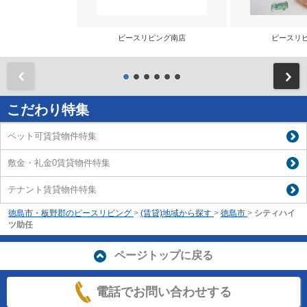
ピースリビング南店
ピースリ
前
こだわり特集
ペット可賃貸物件特集
敷金・礼金0賃貸物件特集
テナント賃貸物件特集
徳島市・板野郡のピースリビング
>
(賃貸)地域から探す
>
徳島市
>
シティハイ
ツ助任
ページトップに戻る
電話でお問い合わせする