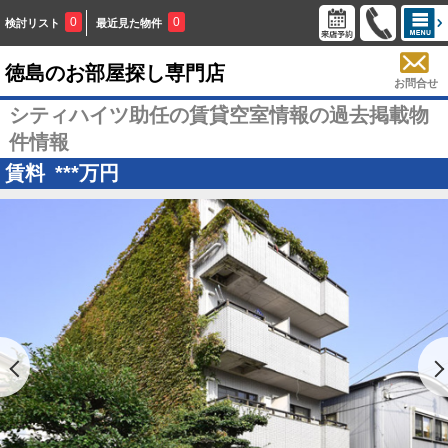
0
0
検討リスト
最近見た物件
徳島のお部屋探し専門店
お問合せ
シティハイツ助任の賃貸空室情報の過去掲載物
件情報
賃料
***
万円