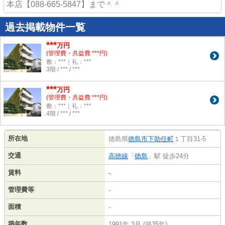
本店【088-665-5847】まで＾＾
過去掲載物件一覧
***
万円
(管理費・共益費 ***円)
敷：***｜礼：***
3階 / *** / ***
***
万円
(管理費・共益費 ***円)
敷：***｜礼：***
4階 / *** / ***
所在地
徳島県
徳島市
下助任町
１丁目31-5
交通
高徳線
「
徳島
」駅 徒歩24分
賃料
-
管理費等
-
面積
-
築年数
1991年 3月 (築35年)