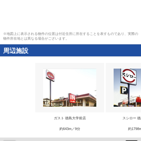
※地図上に表示される物件の位置は付近住所に所在することを表すものであり、実際の
物件所在地とは異なる場合がございます。
周辺施設
ガスト 徳島大学前店
スシロー 
約643m／9分
約1798