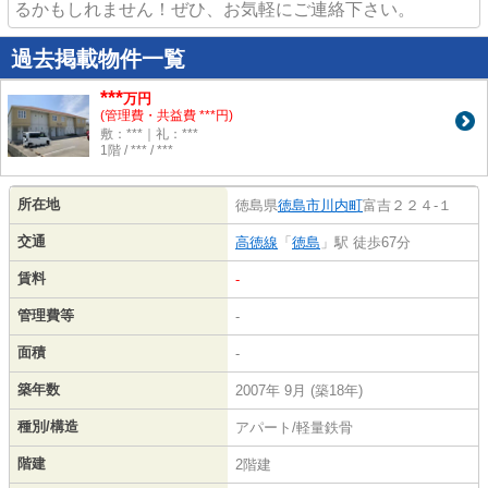
るかもしれません！ぜひ、お気軽にご連絡下さい。
過去掲載物件一覧
***
万円
(管理費・共益費 ***円)
敷：***｜礼：***
1階 / *** / ***
所在地
徳島県
徳島市
川内町
富吉２２４-１
交通
高徳線
「
徳島
」駅 徒歩67分
賃料
-
管理費等
-
面積
-
築年数
2007年 9月 (築18年)
種別/構造
アパート/軽量鉄骨
階建
2階建