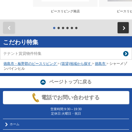
ピースリビング南店
ピースリ
前
こだわり特集
テナント賃貸物件特集
徳島市・板野郡のピースリビング
>
(賃貸)地域から探す
>
徳島市
>
シャーメゾ
ンパインヒル
ページトップに戻る
電話でお問い合わせする
営業時間:9:30～19:30
定休日:火曜日・祝日
ホーム