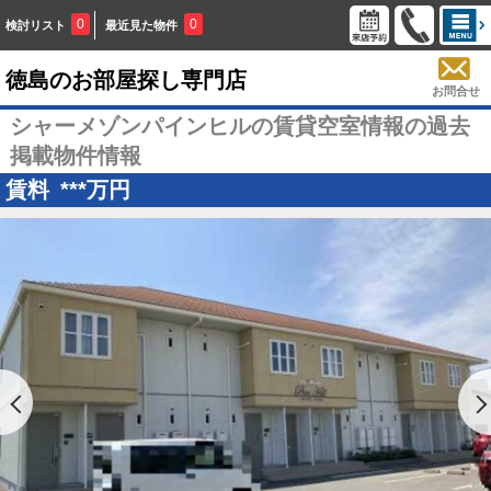
0
0
検討リスト
最近見た物件
徳島のお部屋探し専門店
お問合せ
シャーメゾンパインヒルの賃貸空室情報の過去
掲載物件情報
賃料
***
万円