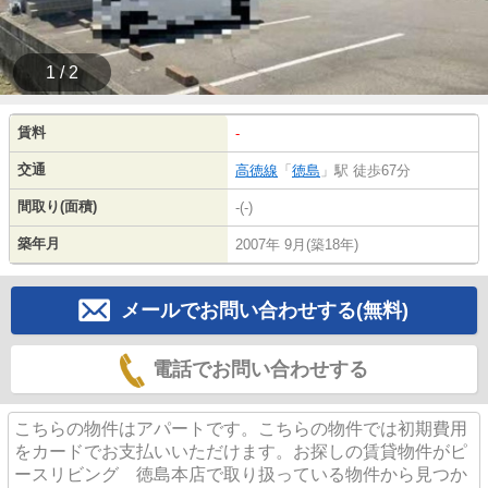
1 / 2
賃料
-
交通
高徳線
「
徳島
」駅 徒歩67分
間取り(面積)
-(-)
築年月
2007年 9月(築18年)
メールでお問い合わせする(無料)
電話でお問い合わせする
こちらの物件はアパートです。こちらの物件では初期費用
をカードでお支払いいただけます。お探しの賃貸物件がピ
ースリビング 徳島本店で取り扱っている物件から見つか