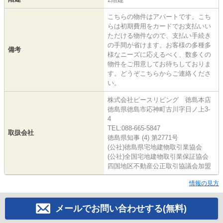
こちらの物件はアパートです。こち
らは初期費用をカードでお支払いい
ただける物件なので、支払い手続き
の手間が省けます。お客様の多種多
備考
様なニーズに応えるべく、数多くの
物件をご用意してお待ちしておりま
す。どうぞこちらからご連絡くださ
い。
株式会社ピースリビング 徳島本店
徳島県徳島市応神町古川字日ノ上3-
4
TEL:088-665-5847
取扱会社
徳島県知事 (4) 第2771号
(公社)徳島県宅地建物取引業協会
(公社)全国宅地建物取引業保証協会
四国地区不動産公正取引協議会加盟
情報の見方
メールでお問い合わせする(無料)