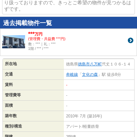
り扱っておりますので、きっとご希望の物件が見つかるは
ずです。
過去掲載物件一覧
***
万円
(管理費・共益費 ***円)
敷：***｜礼：***
1階 / *** / ***
所在地
徳島県
徳島市
八万町
弐丈１０６-１４
交通
牟岐線
「
文化の森
」駅 徒歩8分
賃料
-
管理費等
-
面積
-
築年数
2010年 7月 (築16年)
種別/構造
アパート/軽量鉄骨
階建
2階建