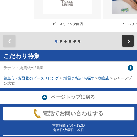
ピースリビング南店
ピースリ
前
こだわり特集
テナント賃貸物件特集
徳島市・板野郡のピースリビング
>
(賃貸)地域から探す
>
徳島市
>
シャーメゾ
ン弐丈
ページトップに戻る
電話でお問い合わせする
営業時間:9:30～19:30
定休日:火曜日・祝日