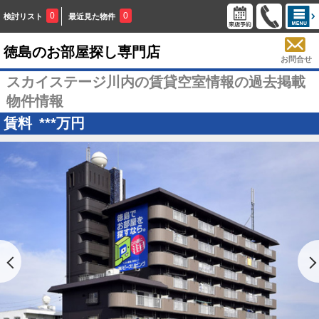
0
0
検討リスト
最近見た物件
徳島のお部屋探し専門店
お問合せ
スカイステージ川内の賃貸空室情報の過去掲載
物件情報
賃料
***
万円