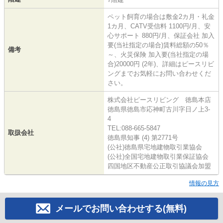
ペット飼育の場合は敷金2カ月・礼金
1カ月、CATV受信料 1100円/月、安
心サポート 880円/月、保証会社 加入
要(当社指定の場合)賃料総額の50％
備考
～、火災保険 加入要(当社指定の場
合)20000円 (2年)、詳細はピースリビ
ングまでお気軽にお問い合わせくだ
さい。
株式会社ピースリビング 徳島本店
徳島県徳島市応神町古川字日ノ上3-
4
TEL:088-665-5847
取扱会社
徳島県知事 (4) 第2771号
(公社)徳島県宅地建物取引業協会
(公社)全国宅地建物取引業保証協会
四国地区不動産公正取引協議会加盟
情報の見方
メールでお問い合わせする(無料)