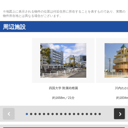
※地図上に表示される物件の位置は付近住所に所在することを表すものであり、実際の
物件所在地とは異なる場合がございます。
周辺施設
四国大学 附属幼稚園
川内わか
約1658m／21分
約1834
前