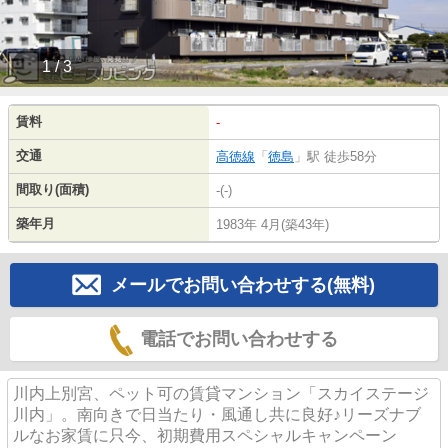
1 / 3
賃料
-
交通
高徳線
「
徳島
」駅 徒歩58分
間取り(面積)
-(-)
築年月
1983年 4月(築43年)
メールでお問い合わせする(無料)
電話でお問い合わせする
川内上別宮、ペット可の賃貸マンション「スカイステージ
川内」。南向きで日当たり・風通し共に良好♪リーズナブ
ルなお家賃に只今、初期費用スペシャルキャンペーン