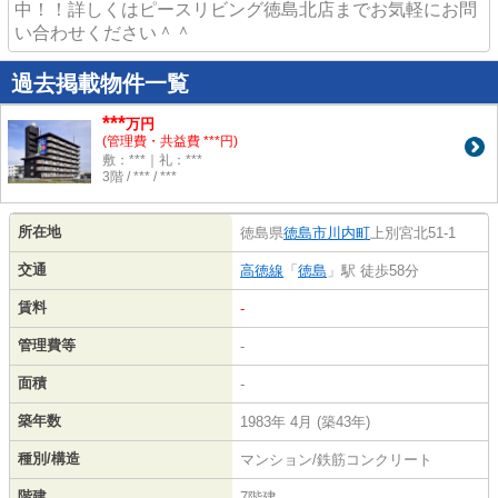
中！！詳しくはピースリビング徳島北店までお気軽にお問
い合わせください＾＾
過去掲載物件一覧
***
万円
(管理費・共益費 ***円)
敷：***｜礼：***
3階 / *** / ***
所在地
徳島県
徳島市
川内町
上別宮北51-1
交通
高徳線
「
徳島
」駅 徒歩58分
賃料
-
管理費等
-
面積
-
築年数
1983年 4月 (築43年)
種別/構造
マンション/鉄筋コンクリート
階建
7階建