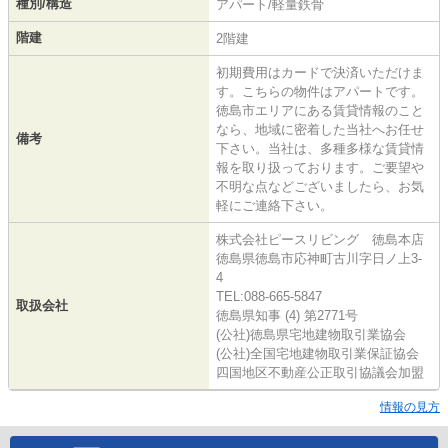
種別/構造
アパート/軽量鉄骨
階建
2階建
初期費用はカードで決済いただけま
す。こちらの物件はアパートです。
徳島市エリアにある賃貸情報のこと
なら、地域に密着した当社へお任せ
備考
下さい。当社は、多種多様な賃貸情
報を取り扱っております。ご要望や
不明な点などございましたら、お気
軽にご連絡下さい。
株式会社ピースリビング 徳島本店
徳島県徳島市応神町古川字日ノ上3-
4
TEL:088-665-5847
取扱会社
徳島県知事 (4) 第2771号
(公社)徳島県宅地建物取引業協会
(公社)全国宅地建物取引業保証協会
四国地区不動産公正取引協議会加盟
情報の見方