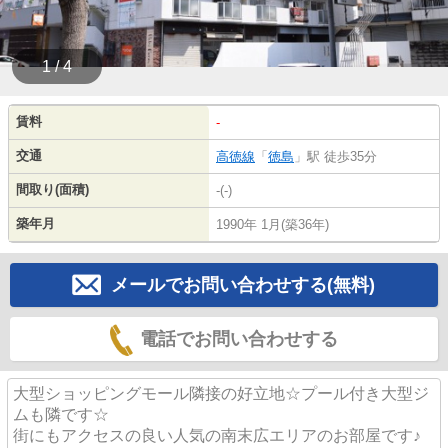
1 / 4
賃料
-
交通
高徳線
「
徳島
」駅 徒歩35分
間取り(面積)
-(-)
築年月
1990年 1月(築36年)
メールでお問い合わせする(無料)
電話でお問い合わせする
大型ショッピングモール隣接の好立地☆プール付き大型ジ
ムも隣です☆
街にもアクセスの良い人気の南末広エリアのお部屋です♪