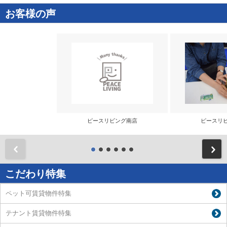
お客様の声
ピースリビング南店
ピースリ
前
こだわり特集
ペット可賃貸物件特集
テナント賃貸物件特集