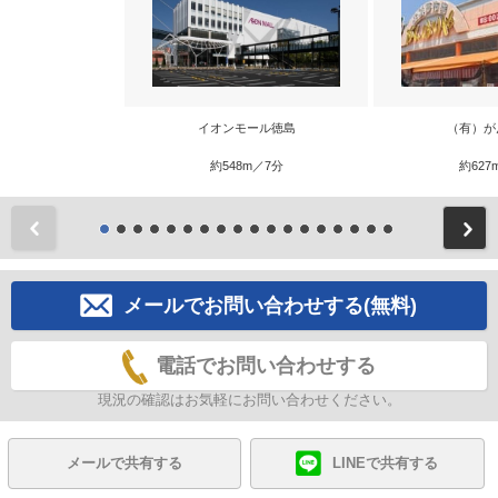
イオンモール徳島
（有）が
約548m／7分
約627
前
メールでお問い合わせする(無料)
電話でお問い合わせする
現況の確認はお気軽にお問い合わせください。
メールで共有する
LINEで共有する