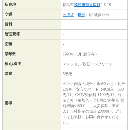
所在地
徳島県
徳島市
南末広町
2-8-18
交通
高徳線
「
徳島
」駅 徒歩35分
賃料
-
管理費等
-
面積
-
築年数
1990年 1月 (築36年)
種別/構造
マンション/鉄筋コンクリート
階建
6階建
ペット飼育の場合：敷金2カ月・礼金
1カ月、安心サポート（要加入）880
円/月、CATV受信料 1100円/月、保
証会社（要加入）当社指定の場合 賃
備考
料総額の50％～、火災保険（要加
入）当社指定の場合 20000円、詳し
くはお気軽にお問い合わせくださ
い。