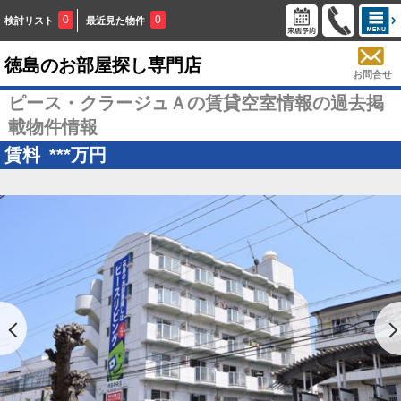
0
0
検討リスト
最近見た物件
徳島のお部屋探し専門店
お問合せ
ピース・クラージュＡの賃貸空室情報の過去掲
載物件情報
賃料
***
万円