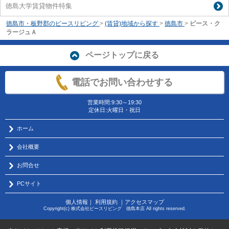
徳島大学賃貸物件特集
徳島市・板野郡のピースリビング
>
(賃貸)地域から探す
>
徳島市
>
ピース・ク
ラージュＡ
ページトップに戻る
電話でお問い合わせする
営業時間:9:30～19:30
定休日:火曜日・祝日
ホーム
会社概要
お問合せ
PCサイト
個人情報
｜
利用規約
｜
アクセスマップ
Copyright(c) 株式会社ピースリビング 徳島本店 All rights reserved.