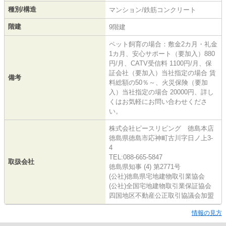
種別/構造
マンション/鉄筋コンクリート
階建
9階建
ペット飼育の場合：敷金2カ月・礼金
1カ月、安心サポート（要加入）880
円/月、CATV受信料 1100円/月、保
証会社（要加入）当社指定の場合 賃
備考
料総額の50％～、火災保険（要加
入）当社指定の場合 20000円、詳し
くはお気軽にお問い合わせくださ
い。
株式会社ピースリビング 徳島本店
徳島県徳島市応神町古川字日ノ上3-
4
TEL:088-665-5847
取扱会社
徳島県知事 (4) 第2771号
(公社)徳島県宅地建物取引業協会
(公社)全国宅地建物取引業保証協会
四国地区不動産公正取引協議会加盟
情報の見方