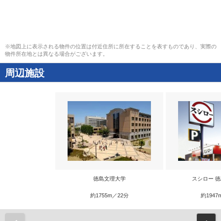
※地図上に表示される物件の位置は付近住所に所在することを表すものであり、実際の
物件所在地とは異なる場合がございます。
周辺施設
徳島文理大学
スシロー 
約1755m／22分
約1947