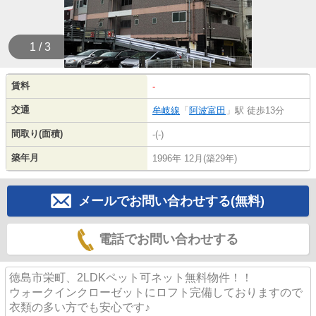
1 / 3
賃料
-
交通
牟岐線
「
阿波富田
」駅 徒歩13分
間取り(面積)
-(-)
築年月
1996年 12月(築29年)
メールでお問い合わせする(無料)
電話でお問い合わせする
徳島市栄町、2LDKペット可ネット無料物件！！
ウォークインクローゼットにロフト完備しておりますので
衣類の多い方でも安心です♪