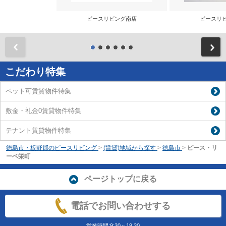
ピースリビング南店
ピースリ
前
こだわり特集
ペット可賃貸物件特集
敷金・礼金0賃貸物件特集
テナント賃貸物件特集
徳島市・板野郡のピースリビング
>
(賃貸)地域から探す
>
徳島市
>
ピース・リ
ーベ栄町
ページトップに戻る
電話でお問い合わせする
営業時間:9:30～19:30