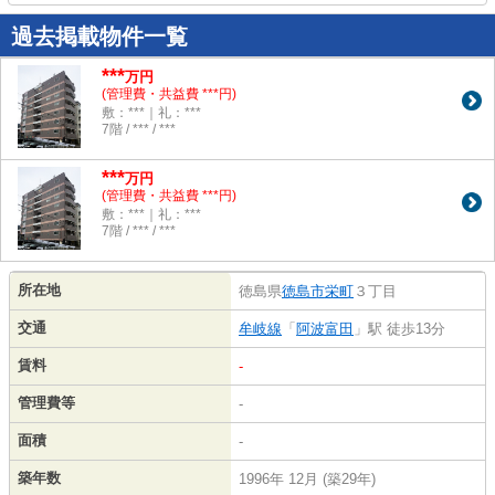
過去掲載物件一覧
***
万円
(管理費・共益費 ***円)
敷：***｜礼：***
7階 / *** / ***
***
万円
(管理費・共益費 ***円)
敷：***｜礼：***
7階 / *** / ***
所在地
徳島県
徳島市
栄町
３丁目
交通
牟岐線
「
阿波富田
」駅 徒歩13分
賃料
-
管理費等
-
面積
-
築年数
1996年 12月 (築29年)