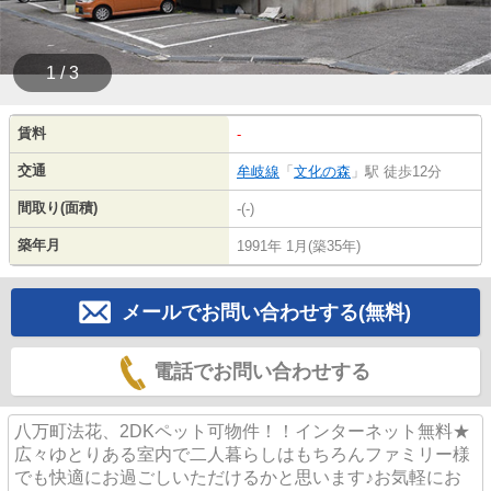
1 / 3
賃料
-
交通
牟岐線
「
文化の森
」駅 徒歩12分
間取り(面積)
-(-)
築年月
1991年 1月(築35年)
メールでお問い合わせする(無料)
電話でお問い合わせする
八万町法花、2DKペット可物件！！インターネット無料★
広々ゆとりある室内で二人暮らしはもちろんファミリー様
でも快適にお過ごしいただけるかと思います♪お気軽にお