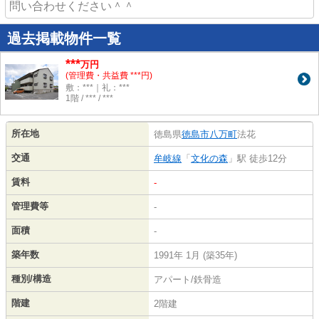
問い合わせください＾＾
過去掲載物件一覧
***
万円
(管理費・共益費 ***円)
敷：***｜礼：***
1階 / *** / ***
所在地
徳島県
徳島市
八万町
法花
交通
牟岐線
「
文化の森
」駅 徒歩12分
賃料
-
管理費等
-
面積
-
築年数
1991年 1月 (築35年)
種別/構造
アパート/鉄骨造
階建
2階建