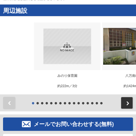
周辺施設
みのり保育園
八万南
約222m／3分
約1424
前
メールでお問い合わせする(無料)