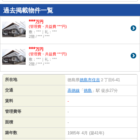
過去掲載物件一覧
***
万円
(管理費・共益費 ***円)
敷：***｜礼：***
2階 / *** / ***
***
万円
(管理費・共益費 ***円)
敷：***｜礼：***
2階 / *** / ***
所在地
徳島県
徳島市
住吉
２丁目6-41
交通
高徳線
「
徳島
」駅 徒歩27分
賃料
-
管理費等
-
面積
-
築年数
1985年 4月 (築41年)