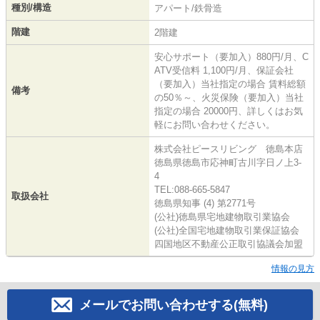
種別/構造
アパート/鉄骨造
階建
2階建
安心サポート（要加入）880円/月、C
ATV受信料 1,100円/月、保証会社
（要加入）当社指定の場合 賃料総額
備考
の50％～、火災保険（要加入）当社
指定の場合 20000円、詳しくはお気
軽にお問い合わせください。
株式会社ピースリビング 徳島本店
徳島県徳島市応神町古川字日ノ上3-
4
TEL:088-665-5847
取扱会社
徳島県知事 (4) 第2771号
(公社)徳島県宅地建物取引業協会
(公社)全国宅地建物取引業保証協会
四国地区不動産公正取引協議会加盟
情報の見方
メールでお問い合わせする(無料)