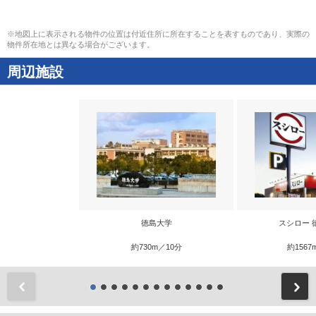
※地図上に表示される物件の位置は付近住所に所在することを表すものであり、実際の
物件所在地とは異なる場合がございます。
周辺施設
徳島大学
スシロー 
約730m／10分
約1567
前