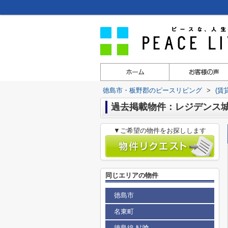
徳島市・板野郡のピースリビング
>
(賃
過去掲載物件：レジデンス
▼ご希望の物件をお探しします
同じエリアの物件
徳島市
名東町
徳島線 鮎喰