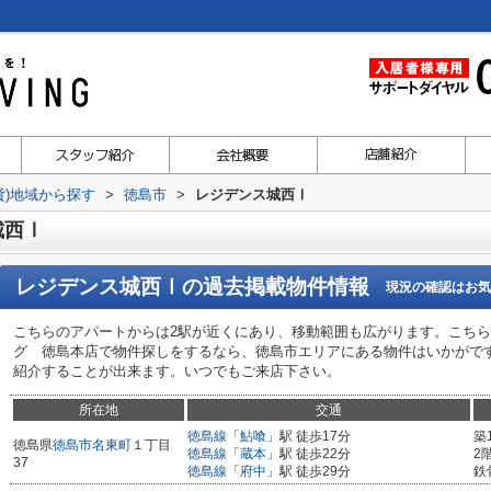
貸)地域から探す
>
徳島市
>
レジデンス城西Ⅰ
城西Ⅰ
レジデンス城西Ⅰ
の過去掲載物件情報
現況の確認はお気
こちらのアパートからは2駅が近くにあり、移動範囲も広がります。こち
グ 徳島本店で物件探しをするなら、徳島市エリアにある物件はいかがで
紹介することが出来ます。いつでもご来店下さい。
所在地
交通
徳島線
「
鮎喰
」駅 徒歩17分
築
徳島県
徳島市
名東町
１丁目
徳島線
「
蔵本
」駅 徒歩22分
2
37
徳島線
「
府中
」駅 徒歩29分
鉄