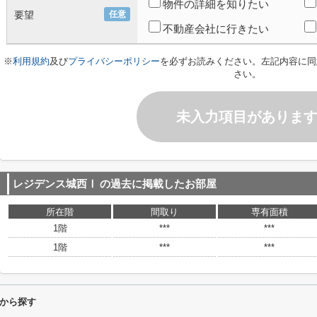
物件の詳細を知りたい
要望
任意
不動産会社に行きたい
※
利用規約
及び
プライバシーポリシー
を必ずお読みください。左記内容に同
さい。
未入力項目がありま
レジデンス城西Ⅰ
の過去に掲載したお部屋
所在階
間取り
専有面積
1階
***
***
1階
***
***
から探す