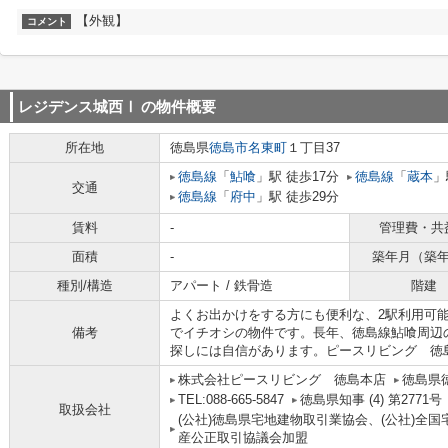
【外観】
コメント
レジデンス城西Ⅰ
の物件概要
所在地
徳島県
徳島市
名東町
１丁目37
徳島線
「
鮎喰
」駅 徒歩17分
徳島線
「
蔵本
」
交通
徳島線
「
府中
」駅 徒歩29分
賃料
-
管理費・共
面積
-
築年月（築
種別/構造
アパート / 鉄骨造
階建
よくお出かけをする方にも便利な、2駅利用可
備考
でイチオシの物件です。長年、徳島線鮎喰周辺
探しには自信があります。ピースリビング 徳
株式会社ピースリビング 徳島本店
徳島県
TEL:088-665-5847
徳島県知事 (4) 第2771号
取扱会社
(公社)徳島県宅地建物取引業協会、(公社)全
産公正取引協議会加盟