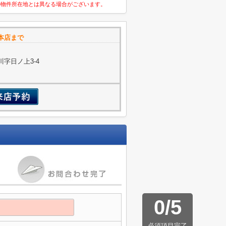
の物件所在地とは異なる場合がございます。
本店まで
字日ノ上3-4
0
/
5
必須項目完了