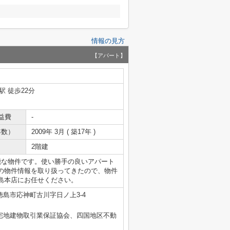
情報の見方
【アパート】
駅 徒歩22分
益費
-
年数）
2009年 3月 ( 築17年 )
2階建
能な物件です。使い勝手の良いアパート
の物件情報を取り扱ってきたので、物件
島本店にお任せください。
徳島市応神町古川字日ノ上3-4
国宅地建物取引業保証協会、四国地区不動