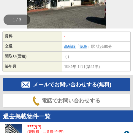
1 / 3
賃料
-
交通
高徳線
「
徳島
」駅 徒歩80分
間取り(面積)
-(-)
築年月
1984年 12月(築41年)
メールでお問い合わせする(無料)
電話でお問い合わせする
過去掲載物件一覧
***
万円
(管理費・共益費 ***円)