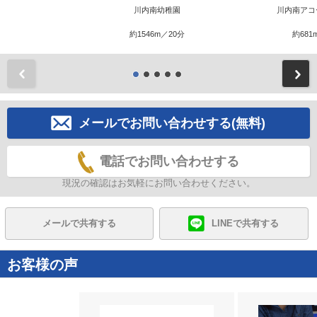
川内南幼稚園
川内南アコ
約1546m／20分
約681
前
メールでお問い合わせする(無料)
電話でお問い合わせする
現況の確認はお気軽にお問い合わせください。
メールで共有する
LINEで共有する
お客様の声