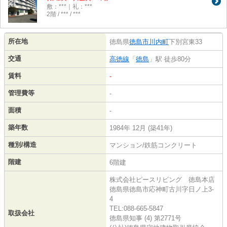
敷：***｜礼：***
2階 / *** / ***
所在地
徳島県
徳島市
川内町
下別宮東33
交通
高徳線
「
徳島
」駅 徒歩80分
賃料
-
管理費等
-
面積
-
築年数
1984年 12月 (築41年)
種別/構造
マンション/鉄筋コンクリート
階建
6階建
株式会社ピースリビング 徳島本店
徳島県徳島市応神町古川字日ノ上3-
4
TEL:088-665-5847
取扱会社
徳島県知事 (4) 第2771号