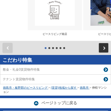
ピースリビング南店
ピースリ
前
こだわり特集
敷金・礼金0賃貸物件特集
テナント賃貸物件特集
徳島市・板野郡のピースリビング
>
(賃貸)地域から探す
>
徳島市
>
伸松マンシ
ョン
ページトップに戻る