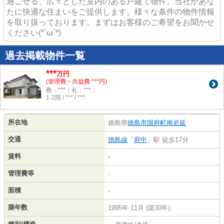
過ごせる、広々とした室内のある戸建て物件。当社があな
たに快適な住まいをご提供します。様々な条件の物件情報
を取り扱っております。まずはお客様のご希望をお聞かせ
ください(*´ω`*)
過去掲載物件一覧
***
万円
(管理費・共益費 ***円)
敷：***｜礼：***
1-2階 / *** / ***
所在地
徳島県
徳島市
国府町南岩延
交通
徳島線
「
府中
」駅 徒歩17分
賃料
-
管理費等
-
面積
-
築年数
1995年 11月 (築30年)