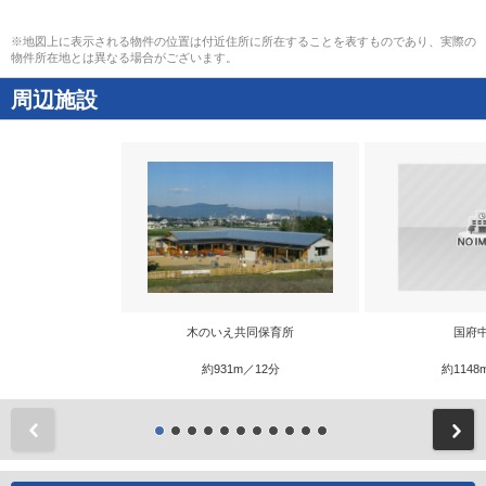
※地図上に表示される物件の位置は付近住所に所在することを表すものであり、実際の
物件所在地とは異なる場合がございます。
周辺施設
木のいえ共同保育所
国府
約931m／12分
約1148
前