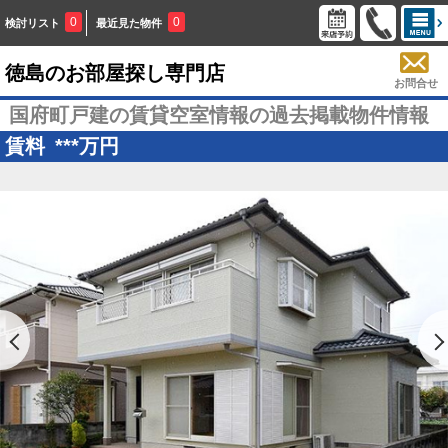
0
0
検討リスト
最近見た物件
徳島のお部屋探し専門店
お問合せ
国府町戸建の賃貸空室情報の過去掲載物件情報
賃料
***
万円