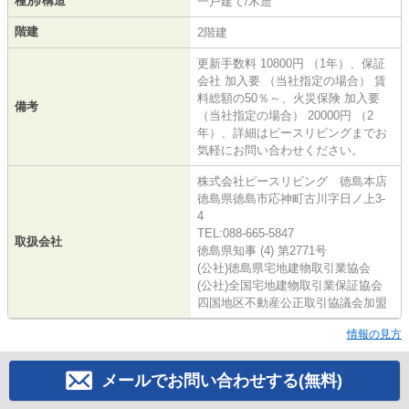
種別/構造
一戸建て/木造
階建
2階建
更新手数料 10800円 （1年）、保証
会社 加入要 （当社指定の場合） 賃
料総額の50％～、火災保険 加入要
備考
（当社指定の場合） 20000円 （2
年）、詳細はピースリビングまでお
気軽にお問い合わせください。
株式会社ピースリビング 徳島本店
徳島県徳島市応神町古川字日ノ上3-
4
TEL:088-665-5847
取扱会社
徳島県知事 (4) 第2771号
(公社)徳島県宅地建物取引業協会
(公社)全国宅地建物取引業保証協会
四国地区不動産公正取引協議会加盟
情報の見方
メールでお問い合わせする(無料)