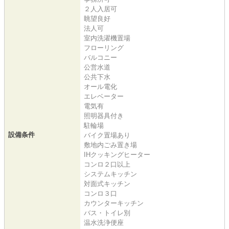
２人入居可
眺望良好
法人可
室内洗濯機置場
フローリング
バルコニー
公営水道
公共下水
オール電化
エレベーター
電気有
照明器具付き
駐輪場
設備条件
バイク置場あり
敷地内ごみ置き場
IHクッキングヒーター
コンロ２口以上
システムキッチン
対面式キッチン
コンロ３口
カウンターキッチン
バス・トイレ別
温水洗浄便座