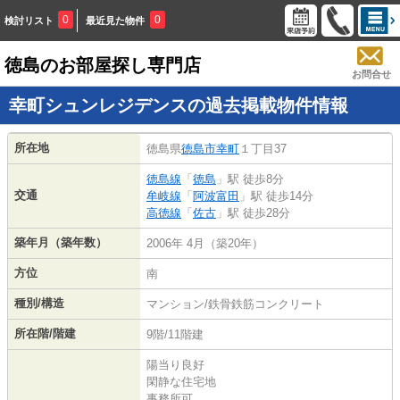
0
0
検討リスト
最近見た物件
徳島のお部屋探し専門店
お問合せ
幸町シュンレジデンスの過去掲載物件情報
所在地
徳島県
徳島市
幸町
１丁目37
徳島線
「
徳島
」駅 徒歩8分
交通
牟岐線
「
阿波富田
」駅 徒歩14分
高徳線
「
佐古
」駅 徒歩28分
築年月（築年数）
2006年 4月（築20年）
方位
南
種別/構造
マンション/鉄骨鉄筋コンクリート
所在階/階建
9階/11階建
陽当り良好
閑静な住宅地
事務所可