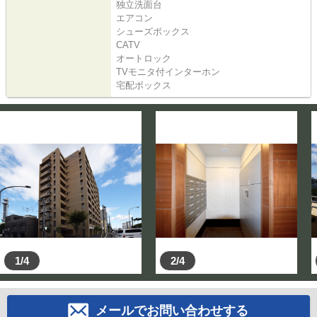
独立洗面台
エアコン
シューズボックス
CATV
オートロック
TVモニタ付インターホン
宅配ボックス
1/4
2/4
メールでお問い合わせする