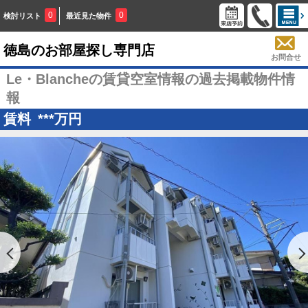
0
0
検討リスト
最近見た物件
徳島のお部屋探し専門店
お問合せ
Le・Blancheの賃貸空室情報の過去掲載物件情
報
賃料
***
万円