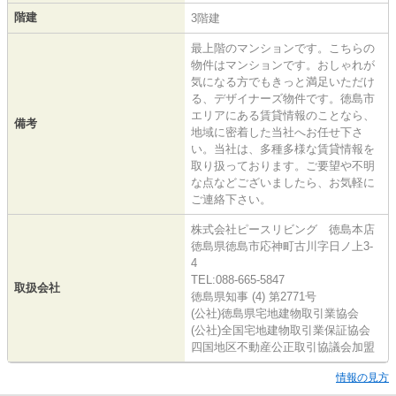
階建
3階建
最上階のマンションです。こちらの
物件はマンションです。おしゃれが
気になる方でもきっと満足いただけ
る、デザイナーズ物件です。徳島市
エリアにある賃貸情報のことなら、
備考
地域に密着した当社へお任せ下さ
い。当社は、多種多様な賃貸情報を
取り扱っております。ご要望や不明
な点などございましたら、お気軽に
ご連絡下さい。
株式会社ピースリビング 徳島本店
徳島県徳島市応神町古川字日ノ上3-
4
TEL:088-665-5847
取扱会社
徳島県知事 (4) 第2771号
(公社)徳島県宅地建物取引業協会
(公社)全国宅地建物取引業保証協会
四国地区不動産公正取引協議会加盟
情報の見方