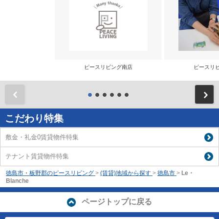
ピースリビング南店
ピースリ
前
こだわり特集
敷金・礼金0賃貸物件特集
テナント賃貸物件特集
徳島市・板野郡のピースリビング
>
(賃貸)地域から探す
>
徳島市
>
Le・
Blanche
ページトップに戻る