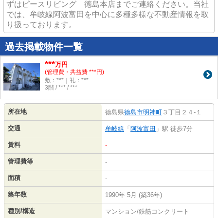
ずはピースリビング 徳島本店までご連絡ください。当社
では、牟岐線阿波富田を中心に多種多様な不動産情報を取
り扱っております。
過去掲載物件一覧
***
万円
(管理費・共益費 ***円)
敷：***｜礼：***
3階 / *** / ***
所在地
徳島県
徳島市
明神町
３丁目２４-１
交通
牟岐線
「
阿波富田
」駅 徒歩7分
賃料
-
管理費等
-
面積
-
築年数
1990年 5月 (築36年)
種別/構造
マンション/鉄筋コンクリート