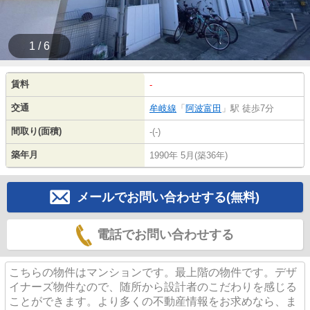
1 / 6
賃料
-
交通
牟岐線
「
阿波富田
」駅 徒歩7分
間取り(面積)
-(-)
築年月
1990年 5月(築36年)
メールでお問い合わせする(無料)
電話でお問い合わせする
こちらの物件はマンションです。最上階の物件です。デザ
イナーズ物件なので、随所から設計者のこだわりを感じる
ことができます。より多くの不動産情報をお求めなら、ま