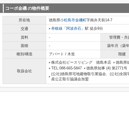
コーポ金磯
の物件概要
所在地
徳島県
小松島市
金磯町
字南弁天前14-7
牟岐線
「
阿波赤石
」駅 徒歩9分
交通
賃料
-
管理費・共
面積
-
築年月（築
種別/構造
アパート / 木造
階建
株式会社ピースリビング 徳島本店
徳島県
TEL:088-665-5847
徳島県知事 (4) 第2771号
取扱会社
(公社)徳島県宅地建物取引業協会、(公社)全
産公正取引協議会加盟