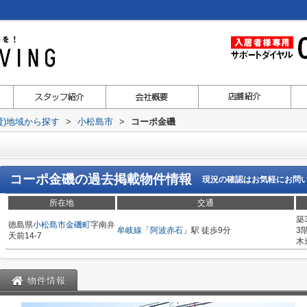
貸)地域から探す
>
小松島市
>
コーポ金磯
コーポ金磯
の過去掲載物件情報
現況の確認はお気軽にお問
所在地
交通
築
徳島県
小松島市
金磯町
字南弁
牟岐線
「
阿波赤石
」駅 徒歩9分
3
天前14-7
木
物件情報