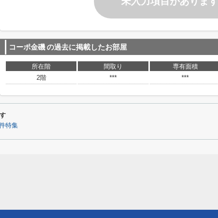
未入力項目がありま
コーポ金磯
の過去に掲載したお部屋
所在階
間取り
専有面積
2階
***
***
す
件特集