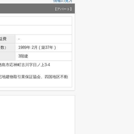
情報の見方
【アパート】
益費
-
年数）
1989年 2月 ( 築37年 )
3階建
徳島市応神町古川字日ノ上3-4
国宅地建物取引業保証協会、四国地区不動