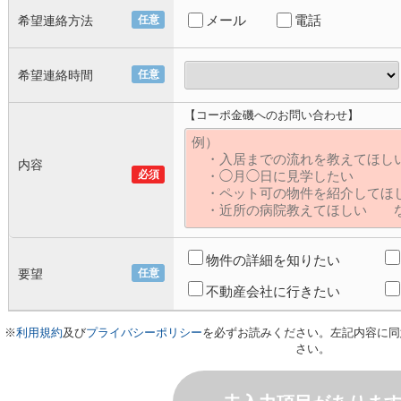
メール
電話
希望連絡方法
任意
希望連絡時間
任意
【コーポ金磯へのお問い合わせ】
内容
必須
物件の詳細を知りたい
要望
任意
不動産会社に行きたい
※
利用規約
及び
プライバシーポリシー
を必ずお読みください。左記内容に同
さい。