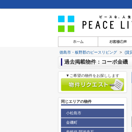
徳島市・板野郡のピースリビング
>
(賃
過去掲載物件：コーポ金磯
▼ご希望の物件をお探しします
同じエリアの物件
小松島市
金磯町
牟岐線 阿波赤石