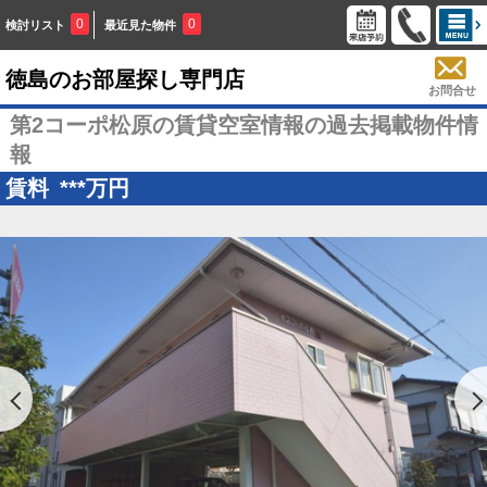
0
0
検討リスト
最近見た物件
徳島のお部屋探し専門店
お問合せ
第2コーポ松原の賃貸空室情報の過去掲載物件情
報
賃料
***
万円