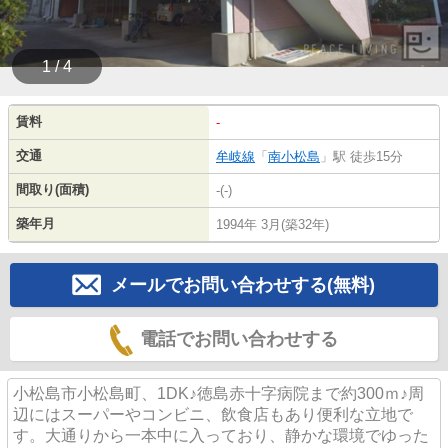
1 / 4
賃料
-
交通
牟岐線
「
南小松島
」駅 徒歩15分
間取り(面積)
-(-)
築年月
1994年 3月(築32年)
メールでお問い合わせする(無料)
電話でお問い合わせする
小松島市小松島町、1DK♪徳島赤十字病院まで約300ｍ♪周
辺にはスーパーやコンビニ、飲食店もあり便利な立地で
す。大通りから一本中に入っており、静かな環境でゆった