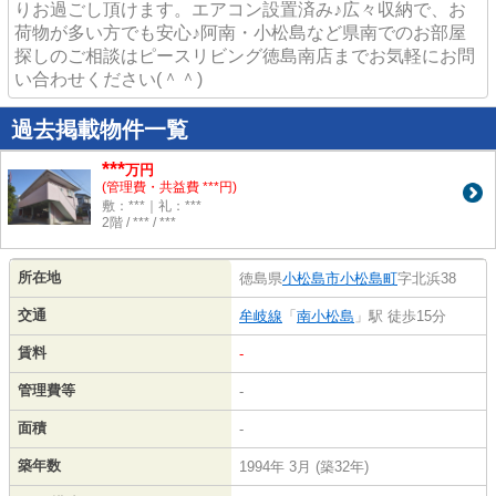
りお過ごし頂けます。エアコン設置済み♪広々収納で、お
荷物が多い方でも安心♪阿南・小松島など県南でのお部屋
探しのご相談はピースリビング徳島南店までお気軽にお問
い合わせください(＾＾)
過去掲載物件一覧
***
万円
(管理費・共益費 ***円)
敷：***｜礼：***
2階 / *** / ***
所在地
徳島県
小松島市
小松島町
字北浜38
交通
牟岐線
「
南小松島
」駅 徒歩15分
賃料
-
管理費等
-
面積
-
築年数
1994年 3月 (築32年)