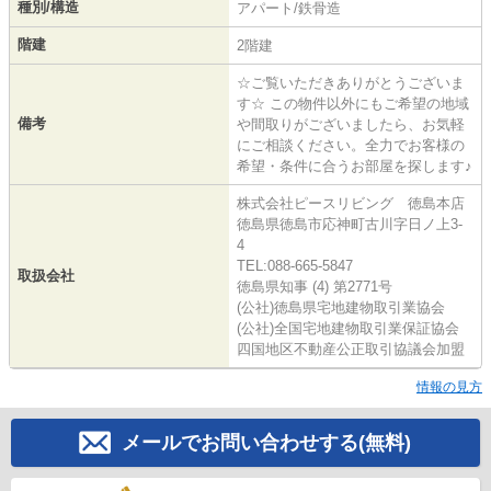
種別/構造
アパート/鉄骨造
階建
2階建
☆ご覧いただきありがとうございま
す☆ この物件以外にもご希望の地域
備考
や間取りがございましたら、お気軽
にご相談ください。全力でお客様の
希望・条件に合うお部屋を探します♪
株式会社ピースリビング 徳島本店
徳島県徳島市応神町古川字日ノ上3-
4
TEL:088-665-5847
取扱会社
徳島県知事 (4) 第2771号
(公社)徳島県宅地建物取引業協会
(公社)全国宅地建物取引業保証協会
四国地区不動産公正取引協議会加盟
情報の見方
メールでお問い合わせする(無料)