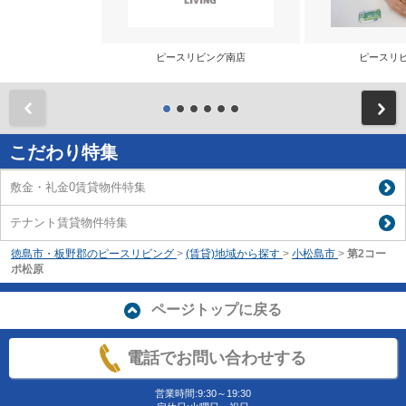
ピースリビング南店
ピースリ
前
こだわり特集
敷金・礼金0賃貸物件特集
テナント賃貸物件特集
徳島市・板野郡のピースリビング
>
(賃貸)地域から探す
>
小松島市
>
第2コー
ポ松原
ページトップに戻る
電話でお問い合わせする
営業時間:9:30～19:30