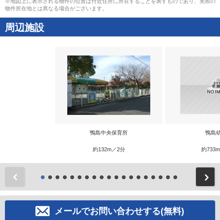
※地図上に表示される物件の位置は付近住所に所在することを表すものであり、実際の
物件所在地とは異なる場合がございます。
周辺施設
鴨島中央保育所
鴨島
約132m／2分
約733
前
メールでお問い合わせする(無料)