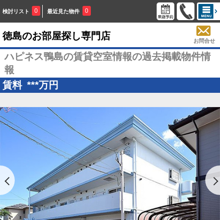
0
0
検討リスト
最近見た物件
徳島のお部屋探し専門店
お問合せ
ハピネス鴨島の賃貸空室情報の過去掲載物件情
報
賃料
***
万円