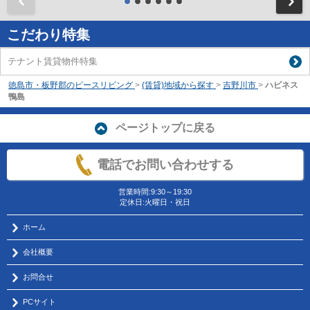
前
こだわり特集
テナント賃貸物件特集
徳島市・板野郡のピースリビング
>
(賃貸)地域から探す
>
吉野川市
>
ハピネス
鴨島
ページトップに戻る
電話でお問い合わせする
営業時間:9:30～19:30
定休日:火曜日・祝日
ホーム
会社概要
お問合せ
PCサイト