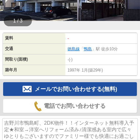
1 / 3
賃料
-
交通
徳島線
「
鴨島
」駅 徒歩10分
間取り(面積)
-(-)
築年月
1997年 1月(築29年)
メールでお問い合わせする(無料)
電話でお問い合わせする
吉野川市鴨島町、2DK物件！！インターネット無料導入予
定★和室→洋室へリフォーム済み♪清潔感ある室内で広々
ゆとりもございますのでファミリー様でも快適にお過ごし