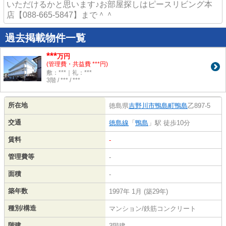
いただけるかと思います♪お部屋探しはピースリビング本
店【088-665-5847】まで＾＾
過去掲載物件一覧
***
万円
(管理費・共益費 ***円)
敷：***｜礼：***
3階 / *** / ***
所在地
徳島県
吉野川市
鴨島町鴨島
乙897-5
交通
徳島線
「
鴨島
」駅 徒歩10分
賃料
-
管理費等
-
面積
-
築年数
1997年 1月 (築29年)
種別/構造
マンション/鉄筋コンクリート
階建
3階建