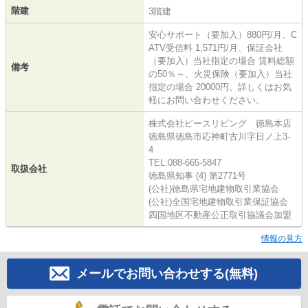
階建
3階建
安心サポート（要加入）880円/月、C
ATV受信料 1,571円/月、保証会社
（要加入）当社指定の場合 賃料総額
備考
の50％～、火災保険（要加入）当社
指定の場合 20000円、詳しくはお気
軽にお問い合わせください。
株式会社ピースリビング 徳島本店
徳島県徳島市応神町古川字日ノ上3-
4
TEL:088-665-5847
取扱会社
徳島県知事 (4) 第2771号
(公社)徳島県宅地建物取引業協会
(公社)全国宅地建物取引業保証協会
四国地区不動産公正取引協議会加盟
情報の見方
メールでお問い合わせする(無料)