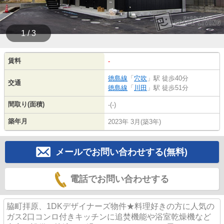
1 / 3
賃料
-
徳島線
「
穴吹
」駅 徒歩40分
交通
徳島線
「
川田
」駅 徒歩51分
間取り(面積)
-(-)
築年月
2023年 3月(築3年)
メールでお問い合わせする(無料)
電話でお問い合わせする
脇町拝原、1DKデザイナーズ物件★料理好きの方に人気の
ガス2口コンロ付きキッチンに追焚機能や浴室乾燥機など