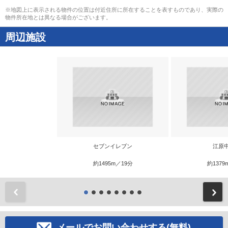
※地図上に表示される物件の位置は付近住所に所在することを表すものであり、実際の
物件所在地とは異なる場合がございます。
周辺施設
セブンイレブン
江原
約1495m／19分
約1379
前
メールでお問い合わせする(無料)