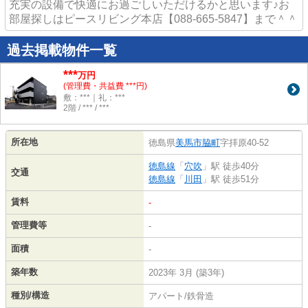
充実の設備で快適にお過ごしいただけるかと思います♪お
部屋探しはピースリビング本店【088-665-5847】まで＾＾
過去掲載物件一覧
***
万円
(管理費・共益費 ***円)
敷：***｜礼：***
2階 / *** / ***
所在地
徳島県
美馬市
脇町
字拝原40-52
徳島線
「
穴吹
」駅 徒歩40分
交通
徳島線
「
川田
」駅 徒歩51分
賃料
-
管理費等
-
面積
-
築年数
2023年 3月 (築3年)
種別/構造
アパート/鉄骨造