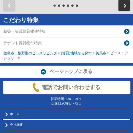
前
こだわり特集
新築・築浅賃貸物件特集
テナント賃貸物件特集
徳島市・板野郡のピースリビング
>
(賃貸)地域から探す
>
美馬市
>
ピース・ア
シュリーB
ページトップに戻る
電話でお問い合わせする
営業時間:9:30～19:30
定休日:火曜日・祝日
ホーム
会社概要