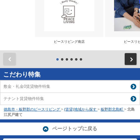
ピースリビング南店
ピースリ
前
こだわり特集
敷金・礼金0賃貸物件特集
テナント賃貸物件特集
徳島市・板野郡のピースリビング
>
(賃貸)地域から探す
>
板野郡北島町
>
北島
江尻戸建て
ページトップに戻る