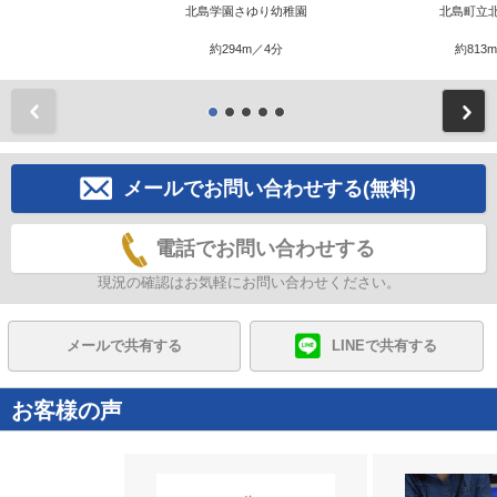
北島学園さゆり幼稚園
北島町立
約294m／4分
約813
前
メールでお問い合わせする(無料)
電話でお問い合わせする
現況の確認はお気軽にお問い合わせください。
メールで共有する
LINEで共有する
お客様の声