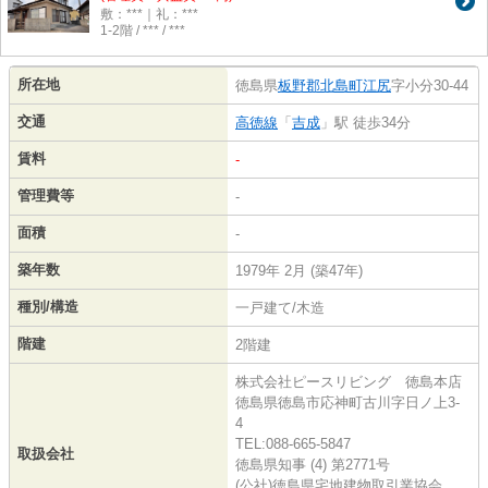
敷：***｜礼：***
1-2階 / *** / ***
所在地
徳島県
板野郡北島町
江尻
字小分30-44
交通
高徳線
「
吉成
」駅 徒歩34分
賃料
-
管理費等
-
面積
-
築年数
1979年 2月 (築47年)
種別/構造
一戸建て/木造
階建
2階建
株式会社ピースリビング 徳島本店
徳島県徳島市応神町古川字日ノ上3-
4
TEL:088-665-5847
取扱会社
徳島県知事 (4) 第2771号
(公社)徳島県宅地建物取引業協会