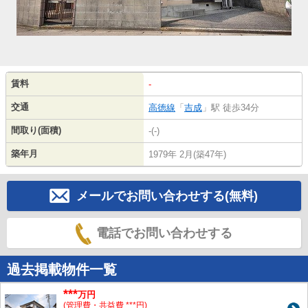
賃料
-
交通
高徳線
「
吉成
」駅 徒歩34分
間取り(面積)
-(-)
築年月
1979年 2月(築47年)
メールでお問い合わせする(無料)
電話でお問い合わせする
過去掲載物件一覧
***
万円
(管理費・共益費 ***円)