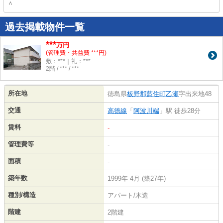
＾
過去掲載物件一覧
***
万円
(管理費・共益費 ***円)
敷：***｜礼：***
2階 / *** / ***
所在地
徳島県
板野郡藍住町
乙瀬
字出来地48
交通
高徳線
「
阿波川端
」駅 徒歩28分
賃料
-
管理費等
-
面積
-
築年数
1999年 4月 (築27年)
種別/構造
アパート/木造
階建
2階建