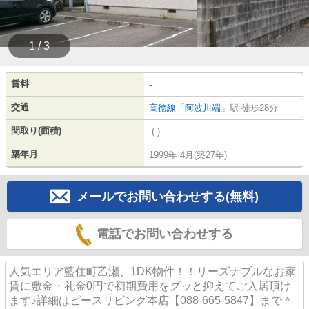
1 / 3
賃料
-
交通
高徳線
「
阿波川端
」駅 徒歩28分
間取り(面積)
-(-)
築年月
1999年 4月(築27年)
メールでお問い合わせする(無料)
電話でお問い合わせする
人気エリア藍住町乙瀬、1DK物件！！リーズナブルなお家
賃に敷金・礼金0円で初期費用をグッと抑えてご入居頂け
ます♪詳細はピースリビング本店【088-665-5847】まで＾