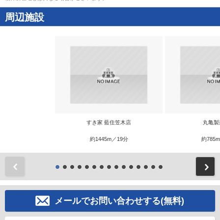
周辺施設
すき家 藍住笠木店
丸亀製
約1445m／19分
約785
前
メールでお問い合わせする(無料)