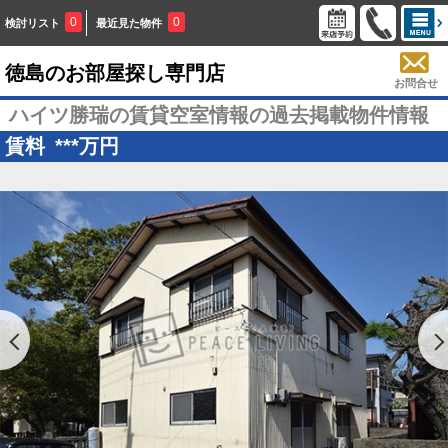
0
0
検討リスト
最近見た物件
徳島のお部屋探し専門店
お問合せ
ハイツ勝瑞の賃貸空室情報の過去掲載物件情報
賃料
***
万円