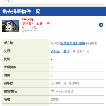
です。
過去掲載物件一覧
***
万円
(管理費・共益費 ***円)
敷：***｜礼：***
2階 / *** / ***
所在地
徳島県
板野郡藍住町
勝瑞
字西勝地
交通
高徳線
「
勝瑞
」駅 徒歩15分
賃料
-
管理費等
-
面積
-
築年数
1976年 3月 (築50年)
種別/構造
アパート/鉄骨造
階建
2階建