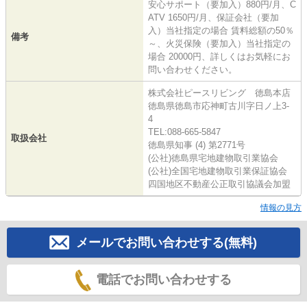
安心サポート（要加入）880円/月、C
ATV 1650円/月、保証会社（要加
入）当社指定の場合 賃料総額の50％
備考
～、火災保険（要加入）当社指定の
場合 20000円、詳しくはお気軽にお
問い合わせください。
株式会社ピースリビング 徳島本店
徳島県徳島市応神町古川字日ノ上3-
4
TEL:088-665-5847
取扱会社
徳島県知事 (4) 第2771号
(公社)徳島県宅地建物取引業協会
(公社)全国宅地建物取引業保証協会
四国地区不動産公正取引協議会加盟
情報の見方
メールでお問い合わせする(無料)
電話でお問い合わせする