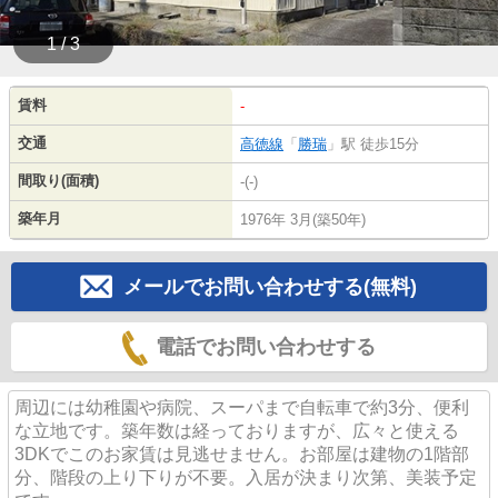
1 / 3
賃料
-
交通
高徳線
「
勝瑞
」駅 徒歩15分
間取り(面積)
-(-)
築年月
1976年 3月(築50年)
メールでお問い合わせする(無料)
電話でお問い合わせする
周辺には幼稚園や病院、スーパまで自転車で約3分、便利
な立地です。築年数は経っておりますが、広々と使える
3DKでこのお家賃は見逃せません。お部屋は建物の1階部
分、階段の上り下りが不要。入居が決まり次第、美装予定