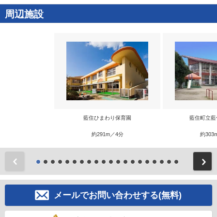
周辺施設
藍住ひまわり保育園
藍住町立藍
約291m／4分
約303
前
メールでお問い合わせする(無料)