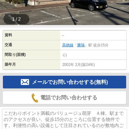
1 / 2
賃料
-
交通
高徳線
「
勝瑞
」駅 徒歩15分
間取り(面積)
-(-)
築年月
2002年 2月(築24年)
メールでお問い合わせする(無料)
電話でお問い合わせする
こだわりポイント満載のバリュージュ萌芽 Ａ棟。駅まで
のアクセスが良い、徒歩15分のところに位置する物件で
す。利便性の高い設備として注目されているのが敷地内ご