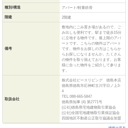
種別/構造
アパート/軽量鉄骨
階建
2階建
敷地内にごみ置き場があるので、ご
み出しも便利です。駅まで徒歩15分
に立地する物件です。最上階のアパ
ートです。こちらの物件はアパート
備考
です。物件をお探しの方はこちらか
らお探しになりませんか。たくさん
の物件を取り揃えております。お客
様に合った物件をご紹介して参りま
す。
株式会社ピースリビング 徳島本店
徳島県徳島市応神町古川字日ノ上3-
4
TEL:088-665-5847
取扱会社
徳島県知事 (4) 第2771号
(公社)徳島県宅地建物取引業協会
(公社)全国宅地建物取引業保証協会
四国地区不動産公正取引協議会加盟