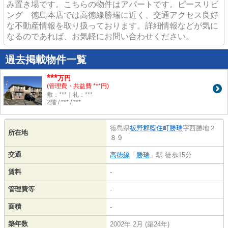
み置き場です。こちらの物件はアパートです。ピースリビ
ング 徳島本店では高徳線勝瑞に近く、交通アクセス良好
な不動産情報を取り扱っております。詳細情報などが気に
なるのであれば、お気軽にお問い合わせください。
過去掲載物件一覧
***
万円
(管理費・共益費 ***円)
敷：***｜礼：***
2階 / *** / ***
徳島県
板野郡藍住町
勝瑞
字西勝地２
所在地
８９
交通
高徳線
「
勝瑞
」駅 徒歩15分
賃料
-
管理費等
-
面積
-
築年数
2002年 2月 (築24年)