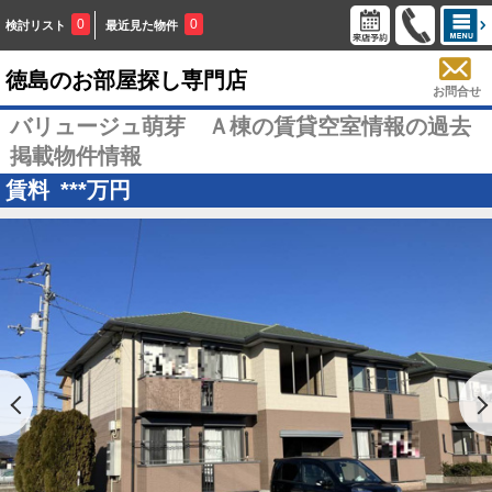
0
0
検討リスト
最近見た物件
徳島のお部屋探し専門店
お問合せ
バリュージュ萌芽 Ａ棟の賃貸空室情報の過去
掲載物件情報
賃料
***
万円