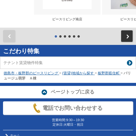
ピースリビング南店
ピースリ
前
こだわり特集
テナント賃貸物件特集
徳島市・板野郡のピースリビング
>
(賃貸)地域から探す
>
板野郡藍住町
>
バリ
ュージュ萌芽 Ａ棟
ページトップに戻る
電話でお問い合わせする
営業時間:9:30～19:30
定休日:火曜日・祝日
ホーム