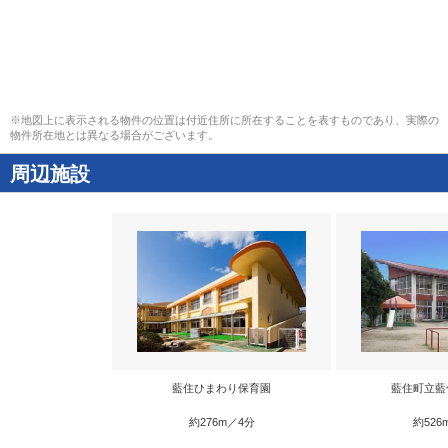
※地図上に表示される物件の位置は付近住所に所在することを表すものであり、実際の
物件所在地とは異なる場合がございます。
周辺施設
藍住ひまわり保育園
藍住町立藍
約276m／4分
約526