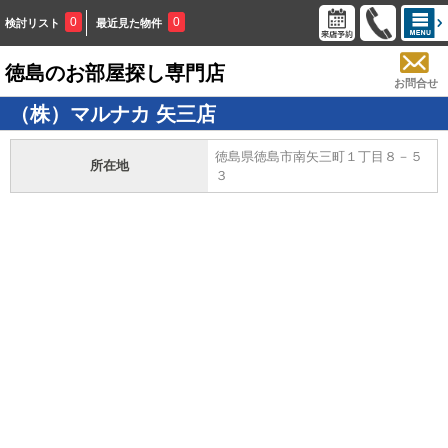
0
0
検討リスト
最近見た物件
徳島のお部屋探し専門店
お問合せ
（株）マルナカ 矢三店
徳島県徳島市南矢三町１丁目８－５
所在地
３