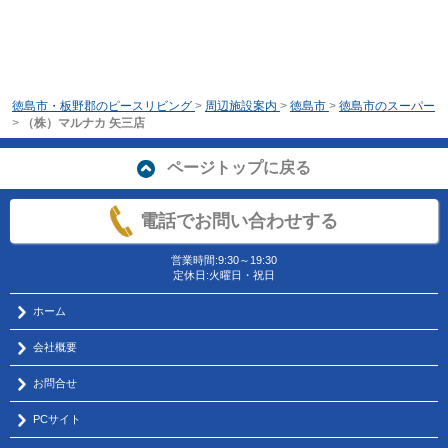
徳島市・板野郡のピースリビング
>
周辺施設案内
>
徳島市
>
徳島市のスーパー
>
（株）マルナカ 矢三店
ページトップに戻る
電話でお問い合わせする
営業時間:9:30～19:30
定休日:火曜日・祝日
ホーム
会社概要
お問合せ
PCサイト