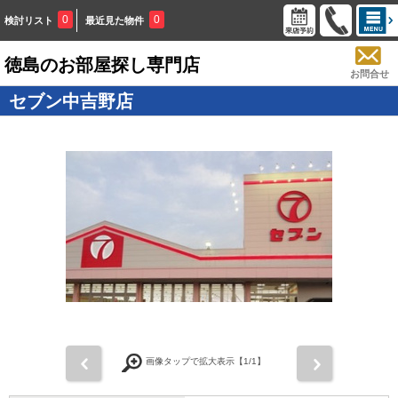
0
0
検討リスト
最近見た物件
徳島のお部屋探し専門店
お問合せ
セブン中吉野店
画像タップで拡大表示【
1
/1】
前
次