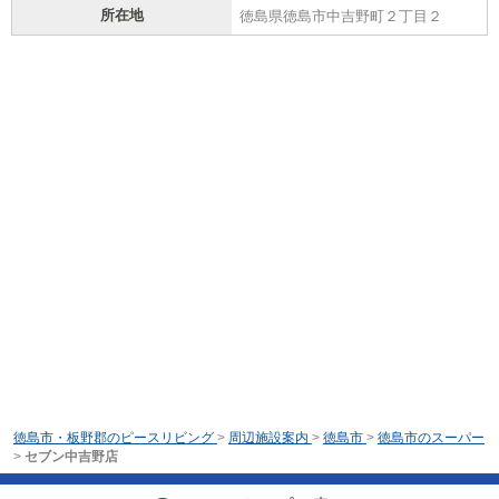
所在地
徳島県徳島市中吉野町２丁目２
徳島市・板野郡のピースリビング
>
周辺施設案内
>
徳島市
>
徳島市のスーパー
>
セブン中吉野店