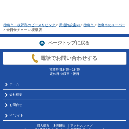
徳島市・板野郡のピースリビング
>
周辺施設案内
>
徳島市
>
徳島市のスーパー
>
全日食チェーン 榎瀬店
ページトップに戻る
電話でお問い合わせする
営業時間:9:30～19:30
定休日:火曜日・祝日
ホーム
会社概要
お問合せ
PCサイト
個人情報
｜
利用規約
｜
アクセスマップ