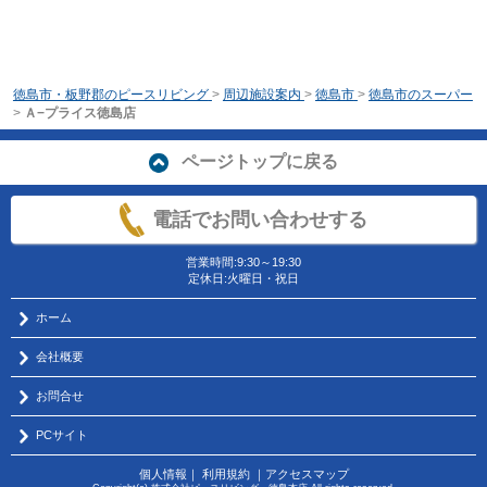
徳島市・板野郡のピースリビング
>
周辺施設案内
>
徳島市
>
徳島市のスーパー
>
Ａ−プライス徳島店
ページトップに戻る
電話でお問い合わせする
営業時間:9:30～19:30
定休日:火曜日・祝日
ホーム
会社概要
お問合せ
PCサイト
個人情報
｜
利用規約
｜
アクセスマップ