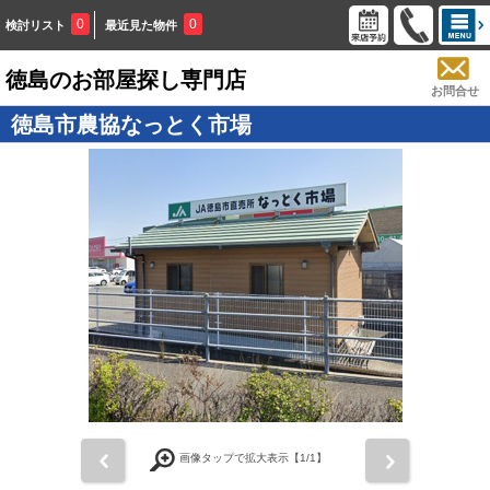
0
0
検討リスト
最近見た物件
徳島のお部屋探し専門店
お問合せ
徳島市農協なっとく市場
画像タップで拡大表示【
1
/1】
前
次