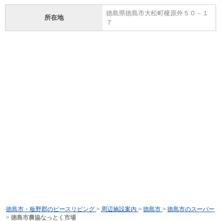
徳島県徳島市大松町榎原外５０－１
所在地
７
徳島市・板野郡のピースリビング
>
周辺施設案内
>
徳島市
>
徳島市のスーパー
>
徳島市農協なっとく市場