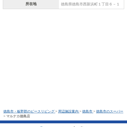
所在地
徳島県徳島市西新浜町１丁目６－１
徳島市・板野郡のピースリビング
>
周辺施設案内
>
徳島市
>
徳島市のスーパー
>
マルナカ徳島店