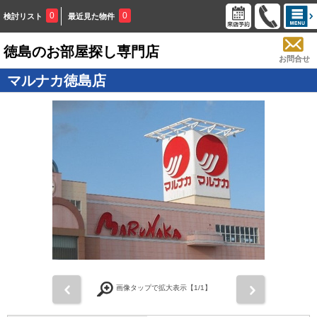
0
0
検討リスト
最近見た物件
徳島のお部屋探し専門店
お問合せ
マルナカ徳島店
画像タップで拡大表示【
1
/1】
前
次