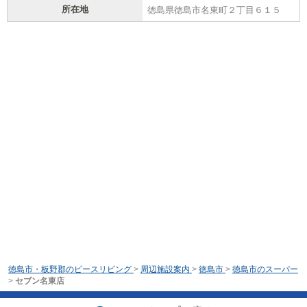
所在地
徳島県徳島市名東町２丁目６１５
徳島市・板野郡のピースリビング
>
周辺施設案内
>
徳島市
>
徳島市のスーパー
>
セブン名東店