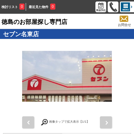
0
0
検討リスト
最近見た物件
徳島のお部屋探し専門店
お問合せ
セブン名東店
画像タップで拡大表示【
1
/1】
前
次