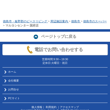
徳島市・板野郡のピースリビング
>
周辺施設案内
>
徳島市
>
徳島市のスーパー
>
マルヨシセンター 国府店
ページトップに戻る
電話でお問い合わせする
営業時間:9:30～19:30
定休日:火曜日・祝日
ホーム
会社概要
お問合せ
PCサイト
個人情報
｜
利用規約
｜
アクセスマップ