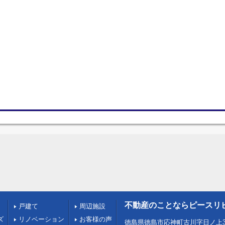
不動産のことならピースリ
戸建て
周辺施設
ズ
リノベーション
お客様の声
徳島県徳島市応神町古川字日ノ上3