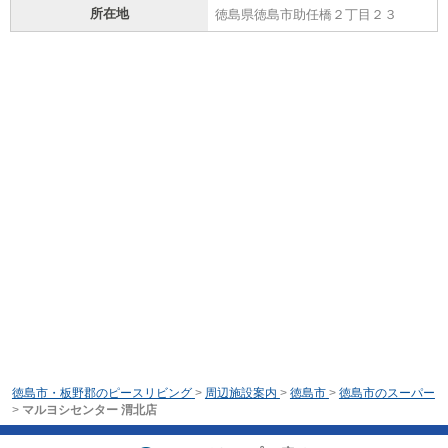
所在地
徳島県徳島市助任橋２丁目２３
徳島市・板野郡のピースリビング
>
周辺施設案内
>
徳島市
>
徳島市のスーパー
>
マルヨシセンター 渭北店