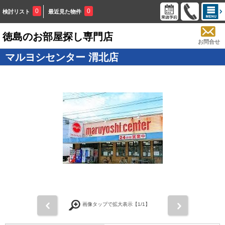
0
0
検討リスト
最近見た物件
徳島のお部屋探し専門店
お問合せ
マルヨシセンター 渭北店
画像タップで拡大表示【
1
/1】
前
次