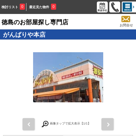
0
0
検討リスト
最近見た物件
徳島のお部屋探し専門店
お問合せ
がんばりや本店
画像タップで拡大表示【
1
/1】
前
次