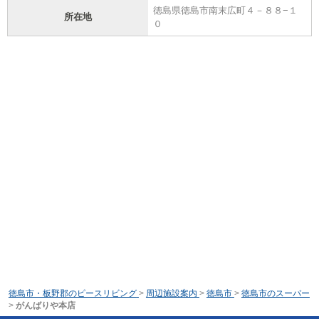
徳島県徳島市南末広町４－８８−１
所在地
０
徳島市・板野郡のピースリビング
>
周辺施設案内
>
徳島市
>
徳島市のスーパー
>
がんばりや本店