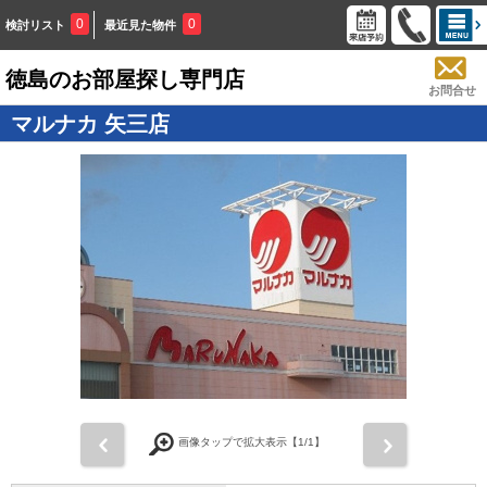
0
0
検討リスト
最近見た物件
徳島のお部屋探し専門店
お問合せ
マルナカ 矢三店
画像タップで拡大表示【
1
/1】
前
次