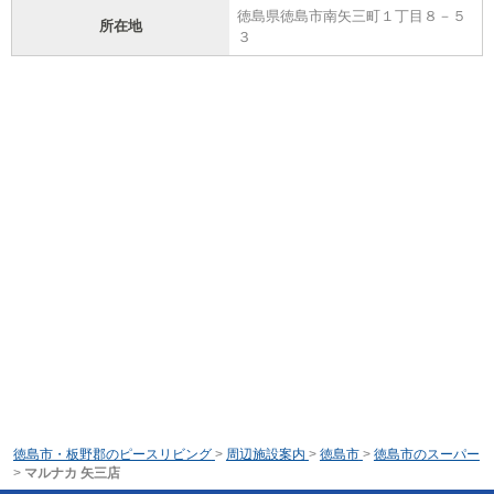
徳島県徳島市南矢三町１丁目８－５
所在地
３
徳島市・板野郡のピースリビング
>
周辺施設案内
>
徳島市
>
徳島市のスーパー
>
マルナカ 矢三店