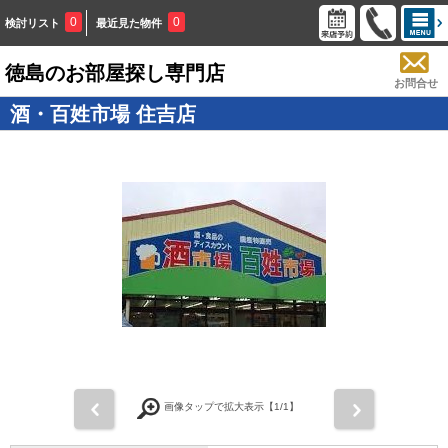
0
0
検討リスト
最近見た物件
徳島のお部屋探し専門店
お問合せ
酒・百姓市場 住吉店
画像タップで拡大表示【
1
/1】
前
次