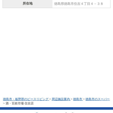
所在地
徳島県徳島市住吉４丁目４－３８
徳島市・板野郡のピースリビング
>
周辺施設案内
>
徳島市
>
徳島市のスーパー
>
酒・百姓市場 住吉店