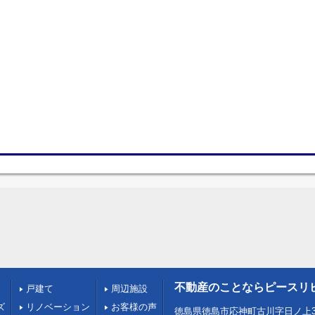
不動産のことならピースリ
戸建て
周辺施設
ズ
リノベーション
お客様の声
徳島県徳島市応神町古川字日ノ上3