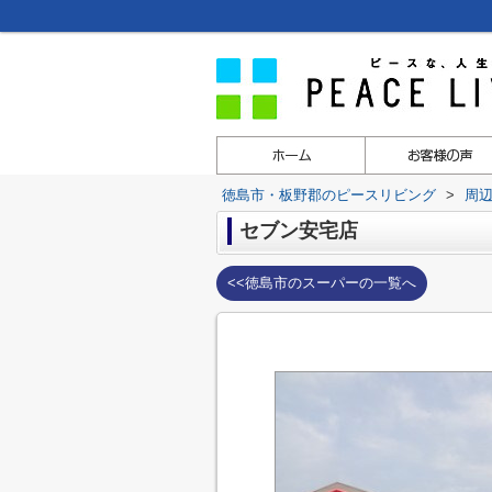
徳島市・板野郡のピースリビング
>
周
セブン安宅店
<<徳島市のスーパーの一覧へ