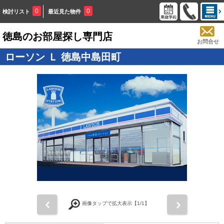
0
0
検討リスト
最近見た物件
徳島のお部屋探し専門店
お問合せ
ローソン Ｌ 徳島中島田町
画像タップで拡大表示【
1
/1】
前
次