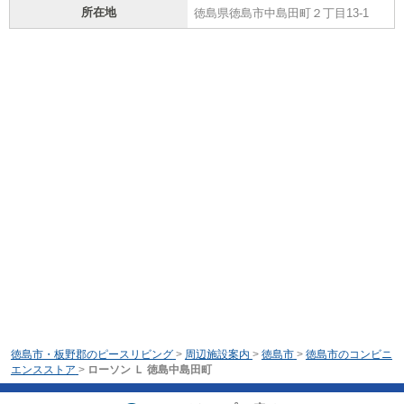
所在地
徳島県徳島市中島田町２丁目13-1
徳島市・板野郡のピースリビング
>
周辺施設案内
>
徳島市
>
徳島市のコンビニ
エンスストア
>
ローソン Ｌ 徳島中島田町